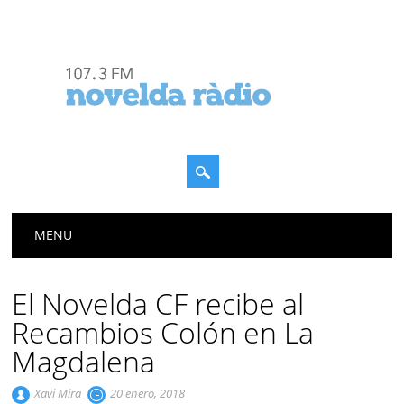
Menú principal
Saltar
MENU
al
contenido
El Novelda CF recibe al
Recambios Colón en La
Magdalena
Xavi Mira
20 enero, 2018