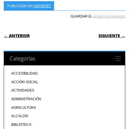
PUBLICADA EN
DEPORTES
GUARDAR EL
enlace permanente
.
NAVEGACIÓN DE ENTRADAS
← ANTERIOR
SIGUIENTE →
Categorías
ACCESIBILIDAD
ACCIÓN SOCIAL
ACTIVIDADES
ADMINISTRACIÓN
AGRICULTURA
ALCALDÍA
BIBLIOTECA