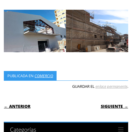
PUBLICADA EN
COMERCIO
GUARDAR EL
enlace permanente
.
NAVEGACIÓN DE ENTRADAS
← ANTERIOR
SIGUIENTE →
Categorías