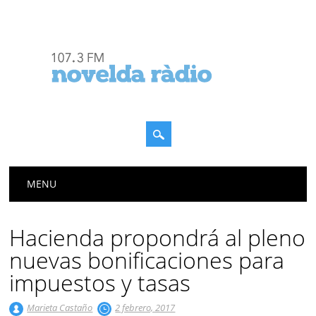
Menú principal
Saltar
MENU
al
contenido
Hacienda propondrá al pleno
nuevas bonificaciones para
impuestos y tasas
Marieta Castaño
2 febrero, 2017