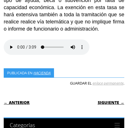
tipo de ayuda, beca o subvención por falta de
capacidad económica. La exención en esta tasa se
hará extensiva también a toda la tramitación que se
realice realice vía telemática y que no implique firma
o informe de funcionario o administración.
PUBLICADA EN
HACIENDA
GUARDAR EL
enlace permanente
.
NAVEGACIÓN DE ENTRADAS
← ANTERIOR
SIGUIENTE →
Categorías