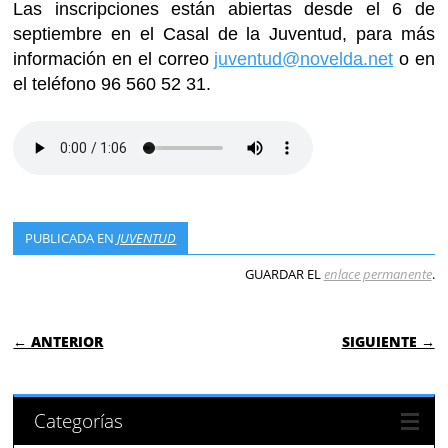
Las inscripciones están abiertas desde el 6 de
septiembre en el Casal de la Juventud, para más
información en el correo
juventud@novelda.net
o en
el teléfono 96 560 52 31.
PUBLICADA EN
JUVENTUD
GUARDAR EL
enlace permanente
.
NAVEGACIÓN DE ENTRADAS
← ANTERIOR
SIGUIENTE →
Categorías