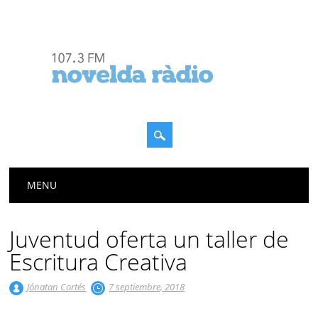
Menú principal
Saltar
MENU
al
contenido
Juventud oferta un taller de
Escritura Creativa
Jónatan Cortés
7 septiembre, 2018