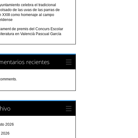
yuntamiento celebra el tradicional
olsado de las uvas de las parras de
n XXIII como homenaje al campo
eldense
urament de premis del Concurs Escolar
iteratura en Valencià Pascual García
entarios recientes
comments.
hivo
sto 2026
o 2026