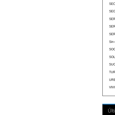
SE
SEG
SER
SER
SER
Sin 
SO
SOL
SU
TU
UR
VIV
Últ