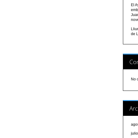
El A
emb
Jua
nov
Lli
de L
Com
No 
Arc
ago
juli