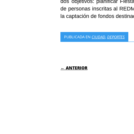
dos objetivos: planificar Fiest
de personas inscritas al RED
la captación de fondos destinad
PUBLICADA EN
CIUDAD
,
DEPORTES
NAVEGACIÓN DE
← ANTERIOR