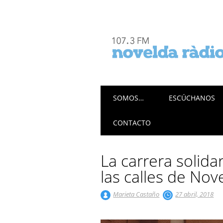
Menú principal
Saltar
SOMOS…
ESCÚCHANOS
al
contenido
CONTACTO
La carrera solida
las calles de Nov
Marieta Castaño
27 abril, 2018