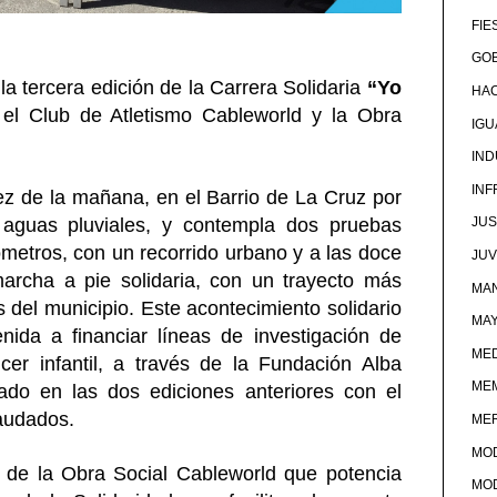
FIE
GOB
la tercera edición de la Carrera Solidaria
“Yo
HA
 el Club de Atletismo Cableworld y la Obra
IG
IND
IN
diez de la mañana, en el Barrio de La Cruz por
aguas pluviales, y contempla dos pruebas
JUS
lómetros, con un recorrido urbano y a las doce
JU
archa a pie solidaria, con un trayecto más
MAN
s del municipio. Este acontecimiento solidario
MA
nida a financiar líneas de investigación de
MED
cer infantil, a través de la Fundación Alba
ME
ado en las dos ediciones anteriores con el
audados.
ME
MO
 de la Obra Social Cableworld que potencia
MO