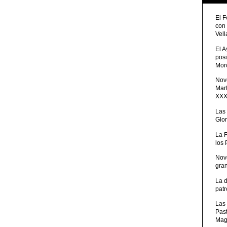
El 
con
Vell
El 
posi
Moro
Nove
Mart
XXXV
Las
Glor
La 
los
Nov
gra
La 
patr
Las 
Pas
Mag