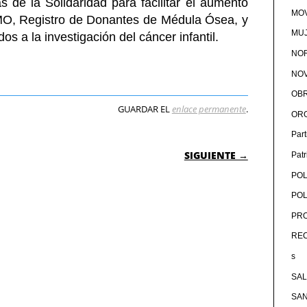
as de la Solidaridad para facilitar el aumento
MOV
MO, Registro de Donantes de Médula Ósea, y
MU
os a la investigación del cáncer infantil.
NOR
NOV
OB
GUARDAR EL
enlace permanente
.
OR
Par
 ENTRADAS
SIGUIENTE →
Pat
POL
POL
PRO
RE
s
SA
SA