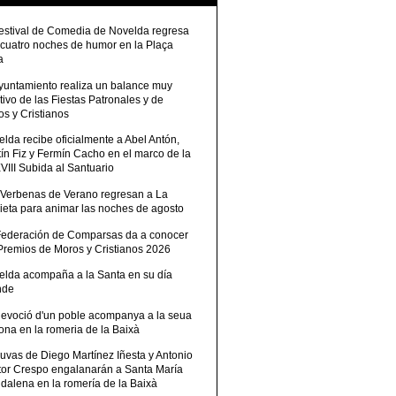
Festival de Comedia de Novelda regresa
 cuatro noches de humor en la Plaça
a
Ayuntamiento realiza un balance muy
tivo de las Fiestas Patronales y de
s y Cristianos
lda recibe oficialmente a Abel Antón,
ín Fiz y Fermín Cacho en el marco de la
III Subida al Santuario
 Verbenas de Verano regresan a La
ieta para animar las noches de agosto
Federación de Comparsas da a conocer
 Premios de Moros y Cristianos 2026
elda acompaña a la Santa en su día
nde
devoció d'un poble acompanya a la seua
ona en la romeria de la Baixà
uvas de Diego Martínez Iñesta y Antonio
tor Crespo engalanarán a Santa María
dalena en la romería de la Baixà