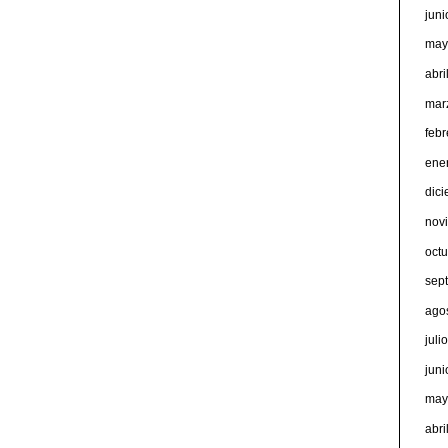
jun
may
abri
mar
feb
ene
dic
nov
oct
sep
ago
juli
jun
may
abri