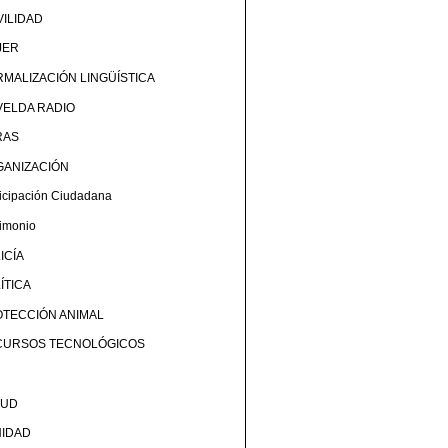
ILIDAD
JER
MALIZACIÓN LINGÜÍSTICA
ELDA RADIO
RAS
GANIZACIÓN
ticipación Ciudadana
rimonio
ICÍA
ÍTICA
TECCIÓN ANIMAL
CURSOS TECNOLÓGICOS
LUD
NIDAD