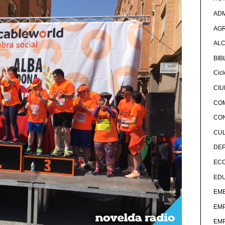
ADM
AG
ALC
BIB
Cicl
CI
CO
CO
CU
DE
EC
ED
EME
EM
EM