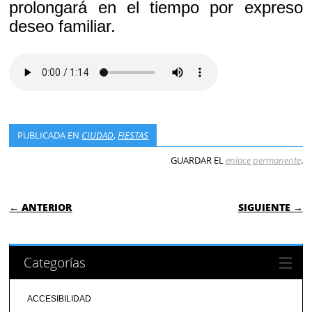
prolongará en el tiempo por expreso
deseo familiar.
PUBLICADA EN
CIUDAD
,
FIESTAS
GUARDAR EL
enlace permanente
.
NAVEGACIÓN DE ENTRADAS
← ANTERIOR
SIGUIENTE →
Categorías
ACCESIBILIDAD