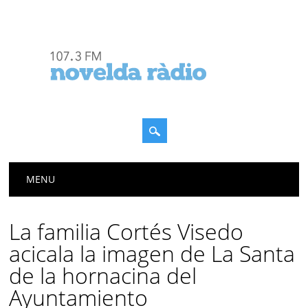
Menú principal
Saltar
MENU
al
contenido
La familia Cortés Visedo
acicala la imagen de La Santa
de la hornacina del
Ayuntamiento