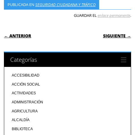
PUBLICADA EN
SEGURIDAD CIUDADANA Y TRÁFICO
GUARDAR EL
enlace permanente
.
NAVEGACIÓN DE ENTRADAS
← ANTERIOR
SIGUIENTE →
Categorías
ACCESIBILIDAD
ACCIÓN SOCIAL
ACTIVIDADES
ADMINISTRACIÓN
AGRICULTURA
ALCALDÍA
BIBLIOTECA