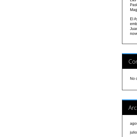
Pas
Mag
El A
emb
Jua
nov
Com
No 
Arc
ago
juli