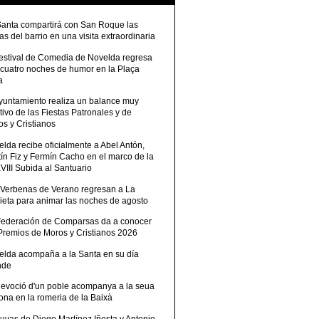
Santa compartirá con San Roque las
tas del barrio en una visita extraordinaria
Festival de Comedia de Novelda regresa
 cuatro noches de humor en la Plaça
a
Ayuntamiento realiza un balance muy
tivo de las Fiestas Patronales y de
s y Cristianos
lda recibe oficialmente a Abel Antón,
ín Fiz y Fermín Cacho en el marco de la
III Subida al Santuario
 Verbenas de Verano regresan a La
ieta para animar las noches de agosto
Federación de Comparsas da a conocer
 Premios de Moros y Cristianos 2026
elda acompaña a la Santa en su día
nde
devoció d'un poble acompanya a la seua
ona en la romeria de la Baixà
uvas de Diego Martínez Iñesta y Antonio