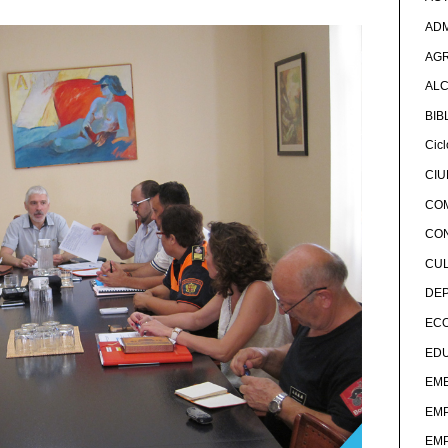
ADM
AG
ALC
BIB
Cicl
CI
CO
CO
CU
DE
EC
ED
EME
EM
EM