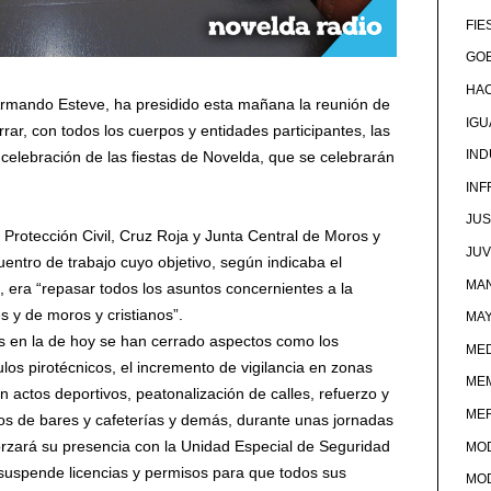
FIE
GOB
HA
Armando Esteve, ha presidido esta mañana la reunión de
IG
rar, con todos los cuerpos y entidades participantes, las
IND
 celebración de las fiestas de Novelda, que se celebrarán
IN
JUS
, Protección Civil, Cruz Roja y Junta Central de Moros y
JU
uentro de trabajo cuyo objetivo, según indicaba el
MAN
 era “repasar todos los asuntos concernientes a la
s y de moros y cristianos”.
MA
as en la de hoy se han cerrado aspectos como los
MED
os pirotécnicos, el incremento de vigilancia en zonas
ME
n actos deportivos, peatonalización de calles, refuerzo y
ME
rios de bares y cafeterías y demás, durante unas jornadas
eforzará su presencia con la Unidad Especial de Seguridad
MO
 suspende licencias y permisos para que todos sus
MO