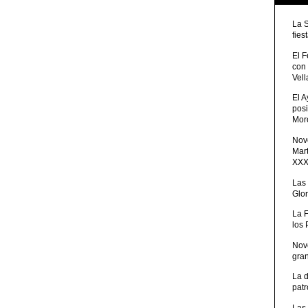
La 
fies
El 
con
Vell
El 
posi
Moro
Nove
Mart
XXXV
Las
Glor
La 
los
Nov
gra
La 
patr
Las 