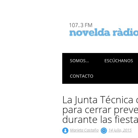
Menú principal
Saltar
SOMOS…
ESCÚCHANOS
al
contenido
CONTACTO
La Junta Técnica
para cerrar prev
durante las fiest
Marieta Castaño
14 julio, 2015