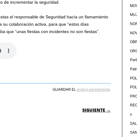
eto de incrementar la seguridad.
MOV
MU
iestas el responsable de Seguridad hacía un llamamiento
NOR
a su colaboración activa, para que “estos días
ba que “unas fiestas con incidentes no son fiestas”.
NOV
OB
OR
Par
Pat
POL
POL
GUARDAR EL
enlace permanente
.
PRO
 ENTRADAS
RE
SIGUIENTE →
s
SA
SA