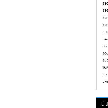
SE
SEG
SER
SER
SER
Sin 
SO
SOL
SU
TU
UR
VIV
Últ