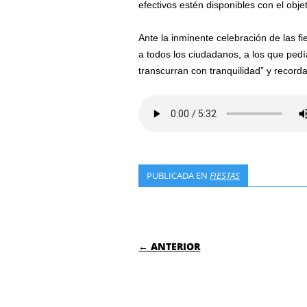
efectivos estén disponibles con el obj
Ante la inminente celebración de las f
a todos los ciudadanos, a los que pedí
transcurran con tranquilidad” y recorda
PUBLICADA EN
FIESTAS
NAVEGACIÓN DE
← ANTERIOR