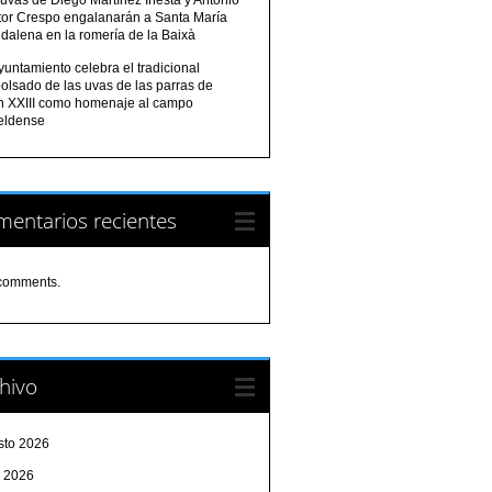
tor Crespo engalanarán a Santa María
dalena en la romería de la Baixà
yuntamiento celebra el tradicional
olsado de las uvas de las parras de
n XXIII como homenaje al campo
eldense
entarios recientes
comments.
hivo
sto 2026
o 2026