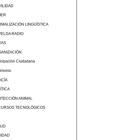
ILIDAD
JER
MALIZACIÓN LINGÜÍSTICA
ELDA RADIO
RAS
GANIZACIÓN
ticipación Ciudadana
rimonio
ICÍA
ÍTICA
TECCIÓN ANIMAL
CURSOS TECNOLÓGICOS
LUD
NIDAD