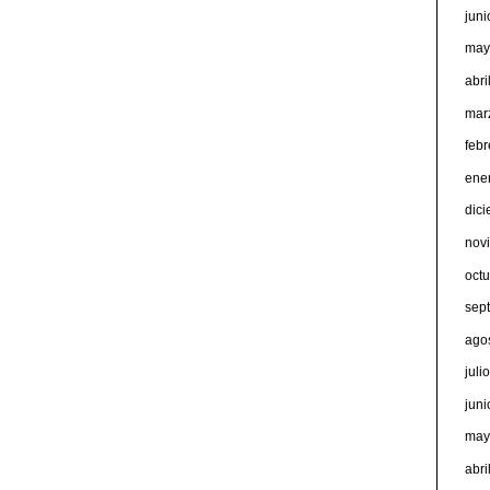
jun
may
abri
mar
feb
ene
dic
nov
oct
sep
ago
juli
jun
may
abri