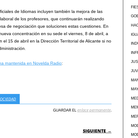
FIE
ficiales de Idiomas incluyen también la mejora de las
GOB
 laboral de los profesores, que continuarán realizando
HA
sa de negociación que soluciones estas cuestiones. En
ueva concentración en su sede el viernes, 8 de abril, a
IG
l 15 de abril en la Dirección Territorial de Alicante si no
IND
dministración.
IN
JUS
tema mantenida en Novelda Radio
:
JU
MAN
MA
MED
OCIEDAD
ME
GUARDAR EL
enlace permanente
.
ME
 ENTRADAS
MO
SIGUIENTE →
MO