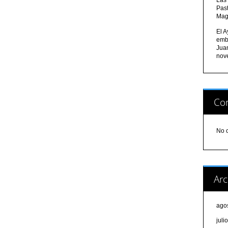
Pas
Mag
El A
emb
Jua
nov
Com
No 
Arc
ago
juli