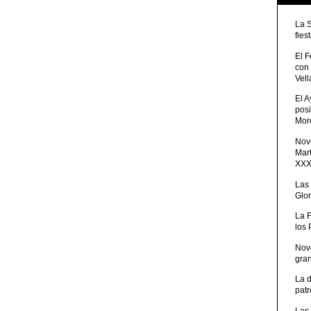
La 
fies
El 
con
Vell
El 
posi
Moro
Nove
Mart
XXXV
Las
Glor
La 
los
Nov
gra
La 
patr
Las 