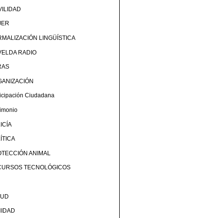
ILIDAD
JER
MALIZACIÓN LINGÜÍSTICA
ELDA RADIO
RAS
GANIZACIÓN
ticipación Ciudadana
rimonio
ICÍA
ÍTICA
TECCIÓN ANIMAL
CURSOS TECNOLÓGICOS
LUD
NIDAD