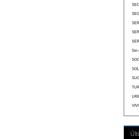
SE
SEG
SER
SER
SER
Sin 
SO
SOL
SU
TU
UR
VIV
Últ