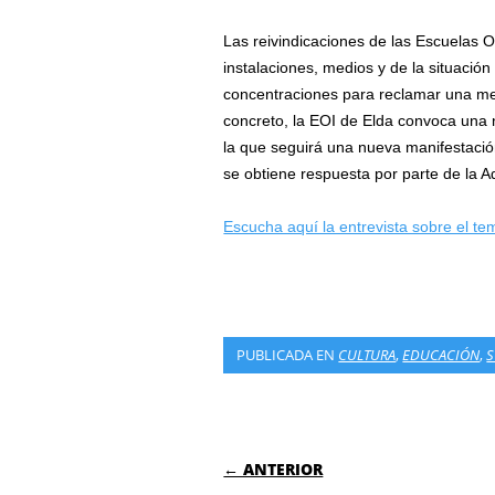
Las reivindicaciones de las Escuelas O
instalaciones, medios y de la situación
concentraciones para reclamar una me
concreto, la EOI de Elda convoca una n
la que seguirá una nueva manifestación e
se obtiene respuesta por parte de la A
Escucha aquí la entrevista sobre el 
PUBLICADA EN
CULTURA
,
EDUCACIÓN
,
S
NAVEGACIÓN DE
← ANTERIOR