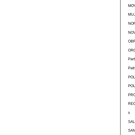
MOV
MU
NOR
NOV
OB
OR
Par
Pat
POL
POL
PRO
RE
s
SA
SA