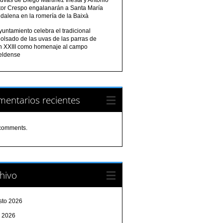
tor Crespo engalanarán a Santa María
dalena en la romería de la Baixà
yuntamiento celebra el tradicional
olsado de las uvas de las parras de
n XXIII como homenaje al campo
eldense
entarios recientes
comments.
hivo
sto 2026
o 2026