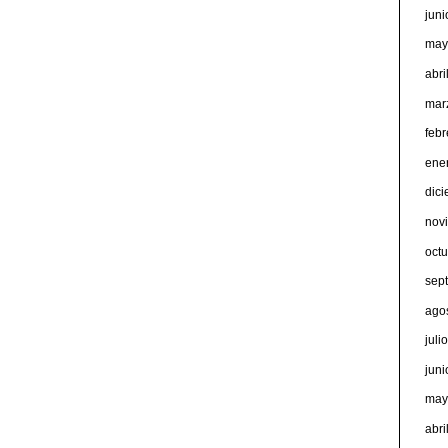
jun
may
abri
mar
feb
ene
dic
nov
oct
sep
ago
juli
jun
may
abri