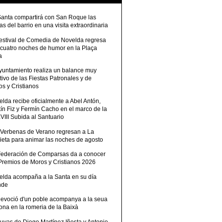
Santa compartirá con San Roque las
tas del barrio en una visita extraordinaria
Festival de Comedia de Novelda regresa
 cuatro noches de humor en la Plaça
a
Ayuntamiento realiza un balance muy
tivo de las Fiestas Patronales y de
s y Cristianos
lda recibe oficialmente a Abel Antón,
ín Fiz y Fermín Cacho en el marco de la
III Subida al Santuario
 Verbenas de Verano regresan a La
ieta para animar las noches de agosto
Federación de Comparsas da a conocer
 Premios de Moros y Cristianos 2026
elda acompaña a la Santa en su día
nde
devoció d'un poble acompanya a la seua
ona en la romeria de la Baixà
uvas de Diego Martínez Iñesta y Antonio