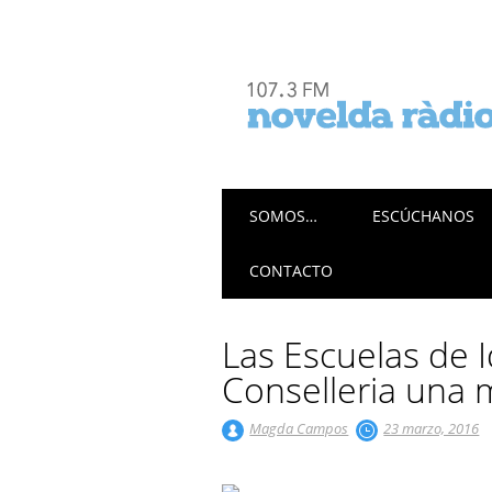
Menú principal
Saltar
SOMOS…
ESCÚCHANOS
al
contenido
CONTACTO
Las Escuelas de 
Conselleria una 
Magda Campos
23 marzo, 2016