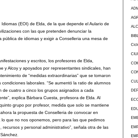
ADM
AG
e Idiomas (EOI) de Elda, de la que depende el Aulario de
ALC
vilizaciones con las que pretenden denunciar la
BIB
a pública de idiomas y exigir a Conselleria una mesa de
Cicl
CI
festaciones y escritos, los profesores de Elda,
CO
he y Alcoy y apoyados por representantes sindicales, han
CO
tenimiento de “medidas extraordinarias” que se tomaron
CU
 condiciones laborales. “Se aumentó la ratio de alumnos
 de cuatro a cinco los grupos asignados a cada
DE
cente”, explica Bárbara Cuesta, profesora de Elda. Al
EC
quinto grupo por profesor, medida que solo se mantiene
ED
ahora la propuesta de Conselleria de convocar en
EME
“a lo que no nos oponemos, pero para las que pedimos
EM
 recursos y personal administrativo”, señala otra de las
a Sánchez.
EM