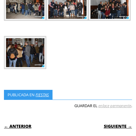
PUBLICADA EN
FIESTAS
GUARDAR EL
enlace permanente
.
NAVEGACIÓN DE ENTRADAS
← ANTERIOR
SIGUIENTE →