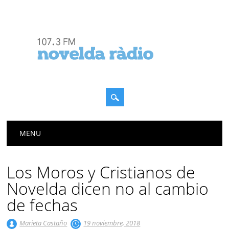
Menú principal
Saltar
MENU
al
contenido
Los Moros y Cristianos de
Novelda dicen no al cambio
de fechas
Marieta Castaño
19 noviembre, 2018