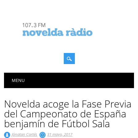
Menú principal
Saltar
MENU
al
contenido
Novelda acoge la Fase Previa
del Campeonato de España
benjamín de Fútbol Sala
Jónatan Cortés
31 mayo, 2017