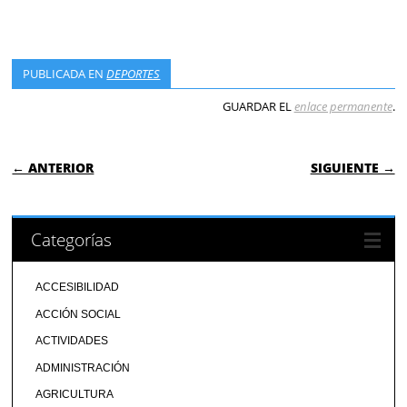
PUBLICADA EN
DEPORTES
GUARDAR EL
enlace permanente
.
NAVEGACIÓN DE ENTRADAS
← ANTERIOR
SIGUIENTE →
Categorías
ACCESIBILIDAD
ACCIÓN SOCIAL
ACTIVIDADES
ADMINISTRACIÓN
AGRICULTURA