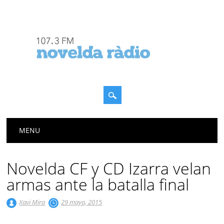
Menú principal
Saltar
MENU
al
contenido
Novelda CF y CD Izarra velan
armas ante la batalla final
Xavi Mira
29 mayo, 2015