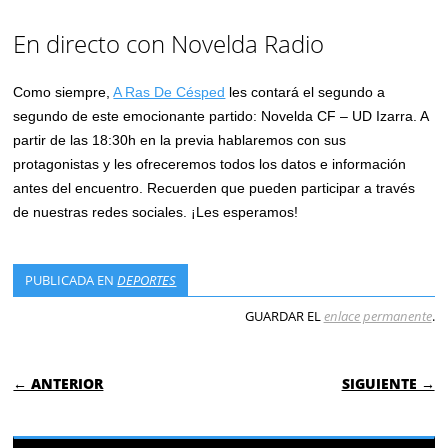
En directo con Novelda Radio
Como siempre,
A Ras De Césped
les contará el segundo a
segundo de este emocionante partido: Novelda CF – UD Izarra. A
partir de las 18:30h en la previa hablaremos con sus
protagonistas y les ofreceremos todos los datos e información
antes del encuentro. Recuerden que pueden participar a través
de nuestras redes sociales. ¡Les esperamos!
PUBLICADA EN
DEPORTES
GUARDAR EL
enlace permanente
.
NAVEGACIÓN DE ENTRADAS
← ANTERIOR
SIGUIENTE →