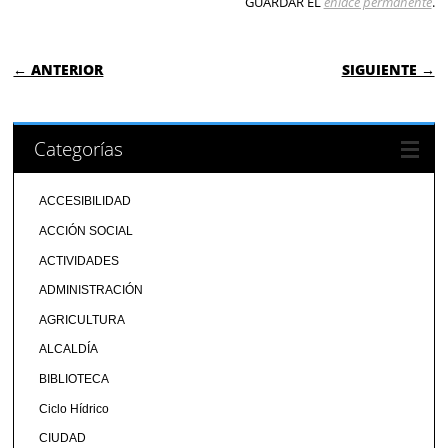
GUARDAR EL
enlace permanente
.
NAVEGACIÓN DE ENTRADAS
← ANTERIOR
SIGUIENTE →
Categorías
ACCESIBILIDAD
ACCIÓN SOCIAL
ACTIVIDADES
ADMINISTRACIÓN
AGRICULTURA
ALCALDÍA
BIBLIOTECA
Ciclo Hídrico
CIUDAD