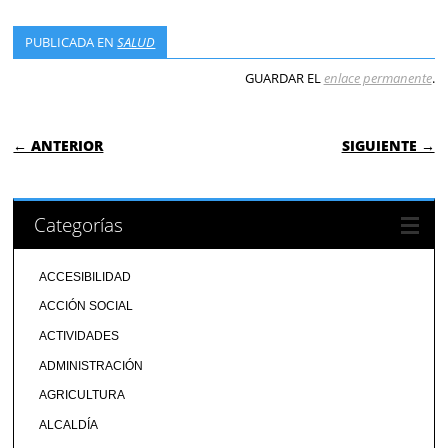
PUBLICADA EN
SALUD
GUARDAR EL
enlace permanente
.
NAVEGACIÓN DE ENTRADAS
← ANTERIOR
SIGUIENTE →
Categorías
ACCESIBILIDAD
ACCIÓN SOCIAL
ACTIVIDADES
ADMINISTRACIÓN
AGRICULTURA
ALCALDÍA