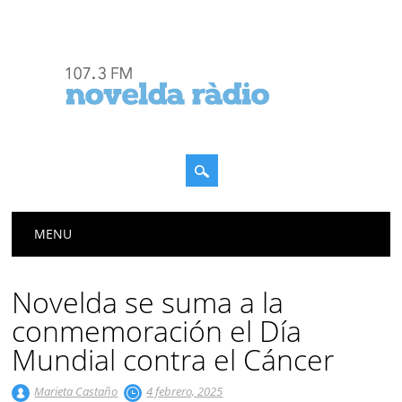
Menú principal
Saltar
MENU
al
contenido
Novelda se suma a la
conmemoración el Día
Mundial contra el Cáncer
Marieta Castaño
4 febrero, 2025