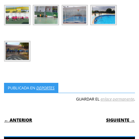
PUBLICADA EN
DEPORTES
GUARDAR EL
enlace permanente
.
NAVEGACIÓN DE ENTRADAS
← ANTERIOR
SIGUIENTE →