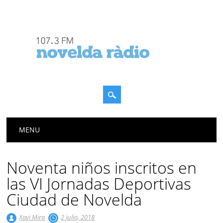
Menú principal
Saltar
MENU
al
contenido
Noventa niños inscritos en
las VI Jornadas Deportivas
Ciudad de Novelda
Xavi Mira
2 julio, 2018