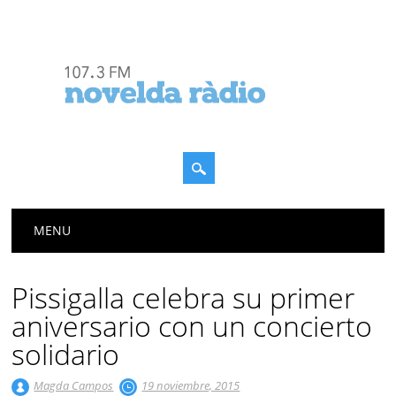
Menú principal
Saltar
MENU
al
contenido
Pissigalla celebra su primer
aniversario con un concierto
solidario
Magda Campos
19 noviembre, 2015