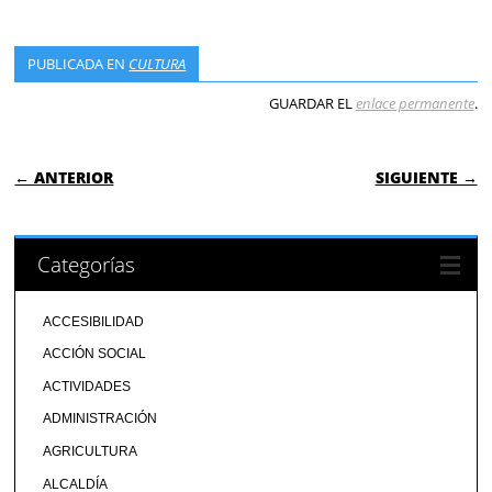
PUBLICADA EN
CULTURA
GUARDAR EL
enlace permanente
.
NAVEGACIÓN DE ENTRADAS
← ANTERIOR
SIGUIENTE →
Categorías
ACCESIBILIDAD
ACCIÓN SOCIAL
ACTIVIDADES
ADMINISTRACIÓN
AGRICULTURA
ALCALDÍA