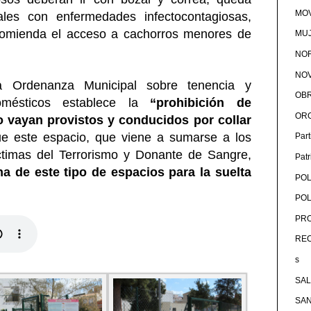
MOV
les con enfermedades infectocontagiosas,
comienda el acceso a cachorros menores de
MU
NOR
NOV
a Ordenanza Municipal sobre tenencia y
OB
omésticos establece la
“prohibición de
OR
o vayan provistos y conducidos por collar
 este espacio, que viene a sumarse a los
Par
ctimas del Terrorismo y Donante de Sangre,
Pat
 de este tipo de espacios para la suelta
POL
POL
PRO
RE
s
SA
SA