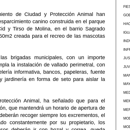
FIE
miento de Ciudad y Protección Animal han
GOB
sparcimiento canino construida en el parque
HA
Cid y Tirso de Molina, en el barrio Sagrado
IG
550m2 creada para el recreo de las mascotas
IND
IN
 las brigadas municipales, con un importe
JUS
la la instalación de vallado perimetral, con
JU
elería informativa, bancos, papeleras, fuente
MAN
 jardinería en forma de seto para aislar la
MA
MED
Protección Animal, ha señalado que para el
ME
ación, que mantendrá un horario de apertura de
ME
 deberán recoger siempre los excrementos, el
MO
ado constantemente por su propietario, los
MO
rosos deberán ir con bozal y correa, queda