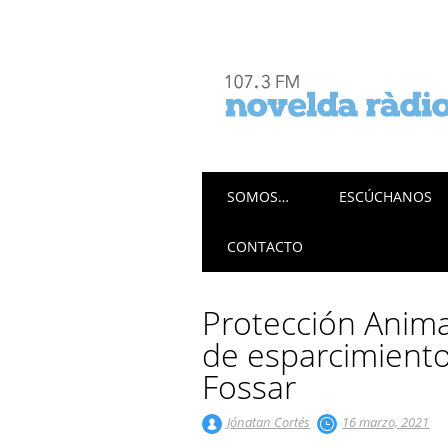
Menú principal
Saltar
SOMOS…
ESCÚCHANOS
al
contenido
CONTACTO
Protección Anima
de esparcimiento
Fossar
Jónatan Cortés
16 marzo, 2021