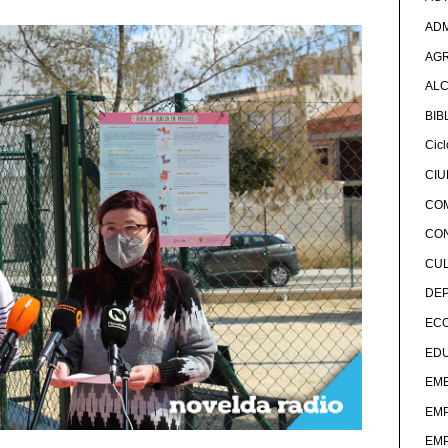
ADM
AG
ALC
BIB
Cicl
CI
CO
CO
CU
DE
EC
ED
EME
EM
EM