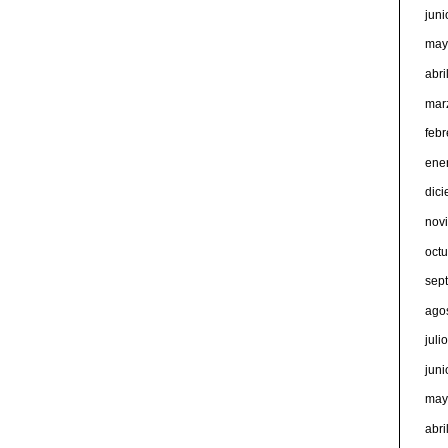
jun
may
abri
mar
feb
ene
dic
nov
oct
sep
ago
juli
jun
may
abri