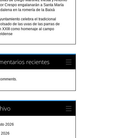
tor Crespo engalanarán a Santa María
dalena en la romería de la Baixà
yuntamiento celebra el tradicional
olsado de las uvas de las parras de
n XXIII como homenaje al campo
eldense
entarios recientes
comments.
hivo
sto 2026
o 2026