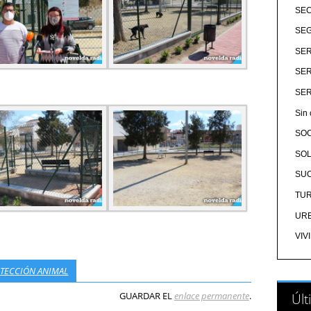
SE
SEG
SER
SER
SER
Sin 
SO
SOL
SU
TU
UR
VIV
TECCIÓN ANIMAL
GUARDAR EL
enlace permanente
.
Últ