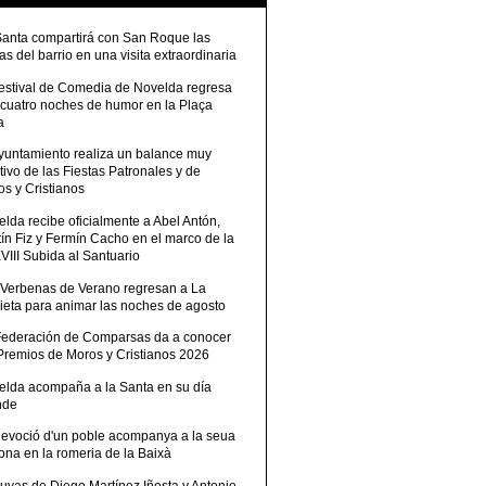
Santa compartirá con San Roque las
tas del barrio en una visita extraordinaria
Festival de Comedia de Novelda regresa
 cuatro noches de humor en la Plaça
a
Ayuntamiento realiza un balance muy
tivo de las Fiestas Patronales y de
s y Cristianos
lda recibe oficialmente a Abel Antón,
ín Fiz y Fermín Cacho en el marco de la
III Subida al Santuario
 Verbenas de Verano regresan a La
ieta para animar las noches de agosto
Federación de Comparsas da a conocer
 Premios de Moros y Cristianos 2026
elda acompaña a la Santa en su día
nde
devoció d'un poble acompanya a la seua
ona en la romeria de la Baixà
uvas de Diego Martínez Iñesta y Antonio