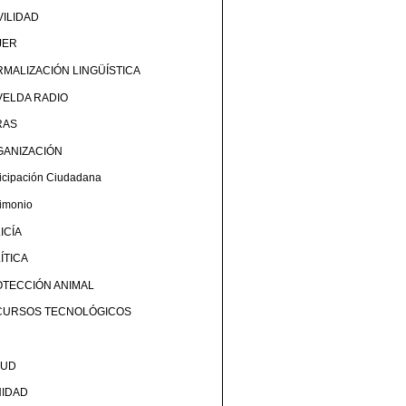
ILIDAD
JER
MALIZACIÓN LINGÜÍSTICA
ELDA RADIO
RAS
GANIZACIÓN
ticipación Ciudadana
rimonio
ICÍA
ÍTICA
TECCIÓN ANIMAL
CURSOS TECNOLÓGICOS
LUD
NIDAD