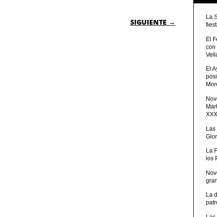
 ENTRADAS
La 
SIGUIENTE →
fies
El 
con
Vell
El 
posi
Moro
Nove
Mart
XXXV
Las
Glor
La 
los
Nov
gra
La 
patr
Las 