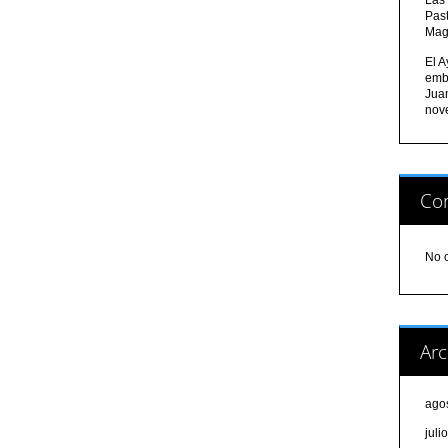
Pas
Mag
El A
emb
Jua
nov
Com
No 
Arc
ago
juli