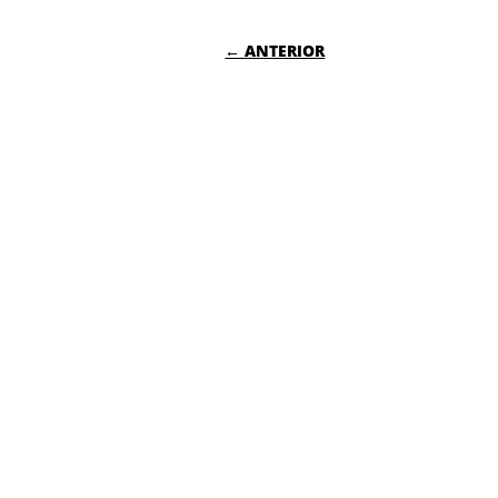
NAVEGACIÓN DE
← ANTERIOR