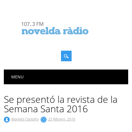
Menú principal
Saltar
MENU
al
contenido
Se presentó la revista de la
Semana Santa 2016
Marieta Castaño
22 febrero, 2016