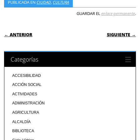
PUBLICADA EN
CIUDAD
,
CULTURA
GUARDAR EL
enlace permanente
.
NAVEGACIÓN DE ENTRADAS
← ANTERIOR
SIGUIENTE →
Categorías
ACCESIBILIDAD
ACCIÓN SOCIAL
ACTIVIDADES
ADMINISTRACIÓN
AGRICULTURA
ALCALDÍA
BIBLIOTECA