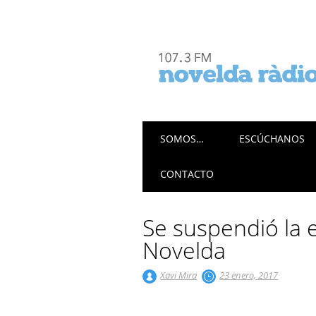
Menú principal
Saltar
SOMOS…
ESCÚCHANOS
al
contenido
CONTACTO
Se suspendió la e
Novelda
Xavi Mira
23 enero, 2017