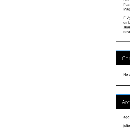
Pas
Mag
El A
emb
Jua
nov
Com
No 
Arc
ago
juli