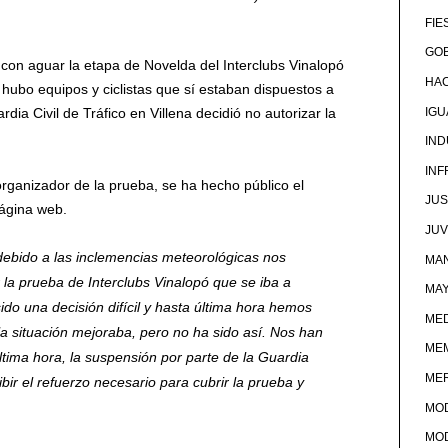
FIE
GOB
 con aguar la etapa de Novelda del Interclubs Vinalopó
HA
 hubo equipos y ciclistas que sí estaban dispuestos a
rdia Civil de Tráfico en Villena decidió no autorizar la
IG
IND
IN
organizador de la prueba, se ha hecho público el
JUS
página web.
JU
bido a las inclemencias meteorológicas nos
MAN
la prueba de Interclubs Vinalopó que se iba a
MA
ido una decisión difícil y hasta última hora hemos
MED
 la situación mejoraba, pero no ha sido así. Nos han
ME
ltima hora, la suspensión por parte de la Guardia
ME
cibir el refuerzo necesario para cubrir la prueba y
MO
MO