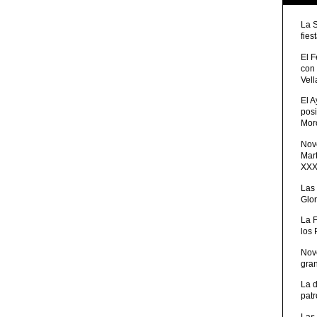
La 
fies
El 
con
Vell
El 
posi
Moro
Nove
Mart
XXXV
Las
Glor
La 
los
Nov
gra
La 
patr
Las 