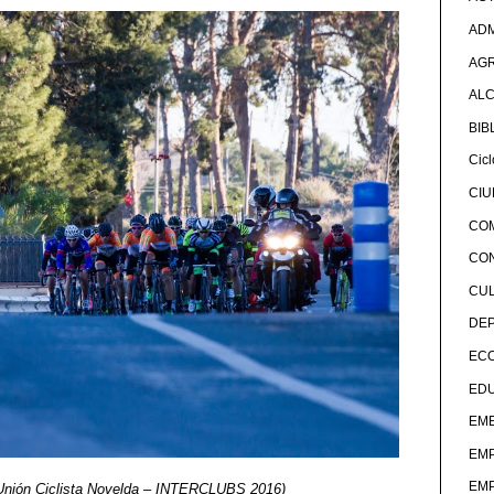
ADM
AG
ALC
BIB
Cicl
CI
CO
CO
CU
DE
EC
ED
EME
EM
EM
nión Ciclista Novelda – INTERCLUBS 2016)