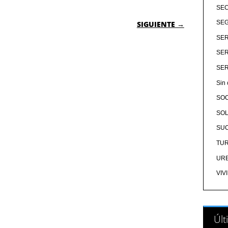
SE
 ENTRADAS
SEG
SIGUIENTE →
SER
SER
SER
Sin 
SO
SOL
SU
TU
UR
VIV
Últ