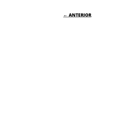
NAVEGACIÓN DE
← ANTERIOR