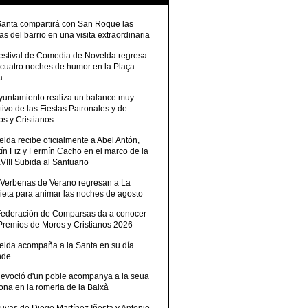
Santa compartirá con San Roque las
tas del barrio en una visita extraordinaria
Festival de Comedia de Novelda regresa
 cuatro noches de humor en la Plaça
a
Ayuntamiento realiza un balance muy
tivo de las Fiestas Patronales y de
s y Cristianos
lda recibe oficialmente a Abel Antón,
ín Fiz y Fermín Cacho en el marco de la
III Subida al Santuario
 Verbenas de Verano regresan a La
ieta para animar las noches de agosto
Federación de Comparsas da a conocer
 Premios de Moros y Cristianos 2026
elda acompaña a la Santa en su día
nde
devoció d'un poble acompanya a la seua
ona en la romeria de la Baixà
uvas de Diego Martínez Iñesta y Antonio