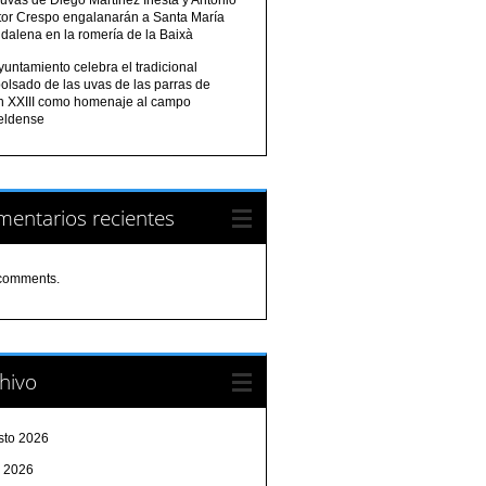
tor Crespo engalanarán a Santa María
dalena en la romería de la Baixà
yuntamiento celebra el tradicional
olsado de las uvas de las parras de
n XXIII como homenaje al campo
eldense
entarios recientes
comments.
hivo
sto 2026
o 2026