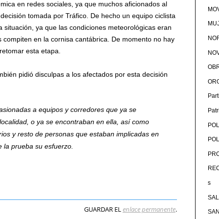
mica en redes sociales, ya que muchos aficionados al
MOV
decisión tomada por Tráfico. De hecho un equipo ciclista
MU
a situación, ya que las condiciones meteorológicas eran
NOR
s compiten en la cornisa cantábrica. De momento no hay
 retomar esta etapa.
NOV
OB
mbién pidió disculpas a los afectados por esta decisión
OR
Par
asionadas a equipos y corredores que ya se
Pat
ocalidad, o ya se encontraban en ella, así como
POL
rios y resto de personas que estaban implicadas en
POL
e la prueba su esfuerzo.
PRO
RE
s
SA
GUARDAR EL
enlace permanente
.
SA