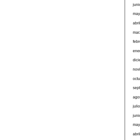
jun
may
abri
mar
feb
ene
dic
nov
oct
sep
ago
juli
jun
may
abri