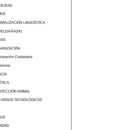
ILIDAD
JER
MALIZACIÓN LINGÜÍSTICA
ELDA RADIO
RAS
GANIZACIÓN
ticipación Ciudadana
rimonio
ICÍA
ÍTICA
TECCIÓN ANIMAL
CURSOS TECNOLÓGICOS
LUD
NIDAD