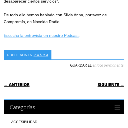
desaparecer ciertos servicios”.
De todo ello hemos hablado con Silvia Anna, portavoz de
Compromís, en Novelda Radio.
Escucha la entrevista en nuestro Podcast
.
PUBLICADA EN
POLÍTICA
GUARDAR EL
enlace permanente
.
NAVEGACIÓN DE ENTRADAS
← ANTERIOR
SIGUIENTE →
Categorías
ACCESIBILIDAD