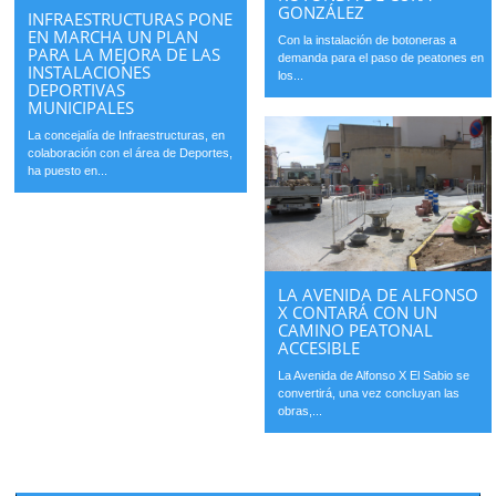
GONZÁLEZ
INFRAESTRUCTURAS PONE
EN MARCHA UN PLAN
Con la instalación de botoneras a
PARA LA MEJORA DE LAS
demanda para el paso de peatones en
INSTALACIONES
los...
DEPORTIVAS
MUNICIPALES
La concejalía de Infraestructuras, en
colaboración con el área de Deportes,
ha puesto en...
LA AVENIDA DE ALFONSO
X CONTARÁ CON UN
CAMINO PEATONAL
ACCESIBLE
La Avenida de Alfonso X El Sabio se
convertirá, una vez concluyan las
obras,...