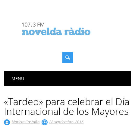
Menú principal
Saltar
MENU
al
contenido
«Tardeo» para celebrar el Día
Internacional de los Mayores
Marieta Castaño
28 septiembre, 2016