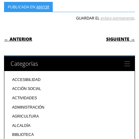
PUBLICADA EN
MAYOR
GUARDAR EL
enlace permanente
.
NAVEGACIÓN DE ENTRADAS
← ANTERIOR
SIGUIENTE →
Categorías
ACCESIBILIDAD
ACCIÓN SOCIAL
ACTIVIDADES
ADMINISTRACIÓN
AGRICULTURA
ALCALDÍA
BIBLIOTECA