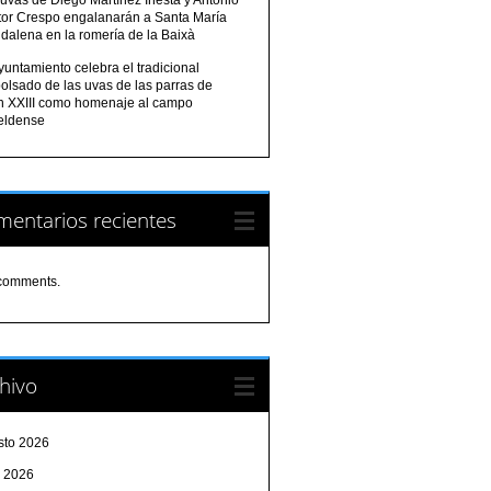
tor Crespo engalanarán a Santa María
dalena en la romería de la Baixà
yuntamiento celebra el tradicional
olsado de las uvas de las parras de
n XXIII como homenaje al campo
eldense
entarios recientes
comments.
hivo
sto 2026
o 2026