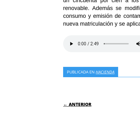
un cincuenta por cien a los
renovable. Además se modific
consumo y emisión de contami
nueva matriculación y se aplic
PUBLICADA EN
HACIENDA
NAVEGACIÓN DE
← ANTERIOR