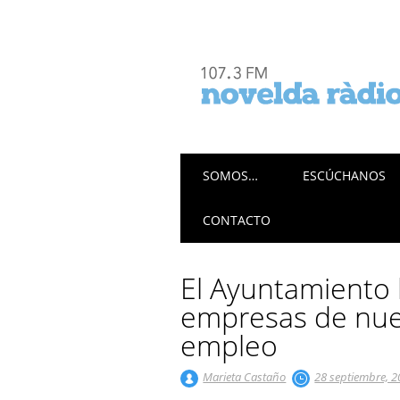
Menú principal
Saltar
SOMOS…
ESCÚCHANOS
al
contenido
CONTACTO
El Ayuntamiento b
empresas de nue
empleo
Marieta Castaño
28 septiembre, 