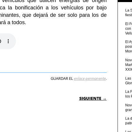
 vehículos que utilicen energías de origen
a la bonificación a los vehículos por bajo
La 
nantes, que dejará de ser solo para los de
fies
ará a todos.
El 
con
Vell
El 
posi
Moro
Nove
Mart
XXXV
GUARDAR EL
enlace permanente
.
Las
Glor
La 
 ENTRADAS
los
SIGUIENTE →
Nov
gra
La 
patr
Las 