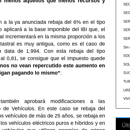
n menos aquellos que menos recursos y
SE
SEG
 a la ya anunciada rebaja del 6% en el tipo
SER
 aplicará a la base imponible del IBI que, el
SER
ral incrementará en la misma proporción a los
SER
atastral es muy antigua, como es el caso de
Sin 
ón data de 1.994. Con esta rebaja del tipo
SO
 al 0,81, se consigue que el impuesto quede
SOL
nos no vean repercutido este aumento en
sigan pagando lo mismo”
.
SU
TU
UR
VIV
también aprobará modificaciones a las
o de Vehículos. En este caso se rebaja del
los vehículos de más de 25 años, se rebaja en
los vehículos eléctricos puros e híbridos y en
Últ