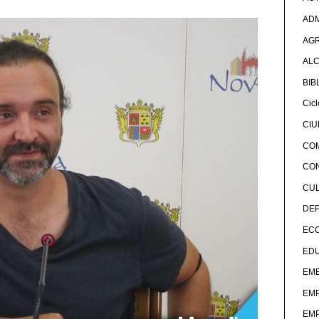
ADM
AG
ALC
BIB
Cicl
CI
CO
CO
CU
DE
EC
ED
EME
EM
EM