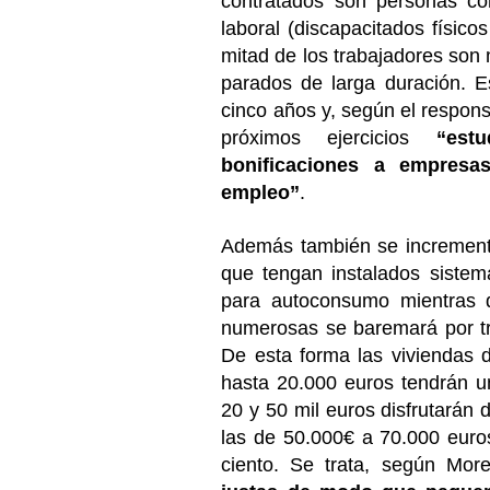
contratados son personas co
laboral (discapacitados físico
mitad de los trabajadores son
parados de larga duración. E
cinco años y, según el respon
próximos ejercicios
“est
bonificaciones a empresa
empleo”
.
Además también se incrementa
que tengan instalados sistem
para autoconsumo mientras qu
numerosas se baremará por tra
De esta forma las viviendas d
hasta 20.000 euros tendrán u
20 y 50 mil euros disfrutarán 
las de 50.000€ a 70.000 euro
ciento. Se trata, según Mor