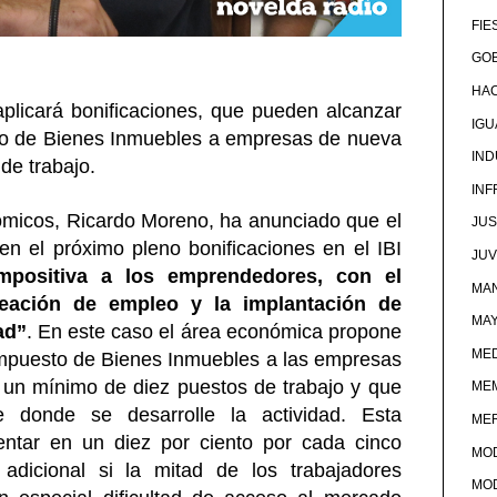
FIE
GOB
HA
plicará bonificaciones, que pueden alcanzar
IG
sto de Bienes Inmuebles a empresas de nueva
IND
de trabajo.
IN
ómicos, Ricardo Moreno, ha anunciado que el
JUS
n el próximo pleno bonificaciones en el IBI
JU
impositiva a los emprendedores, con el
MAN
reación de empleo y la implantación de
MA
ad”
. En este caso el área económica propone
MED
Impuesto de Bienes Inmuebles a las empresas
 un mínimo de diez puestos de trabajo y que
ME
e donde se desarrolle la actividad. Esta
ME
entar en un diez por ciento por cada cinco
MO
dicional si la mitad de los trabajadores
MO