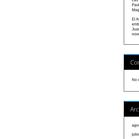
Pas
Mag
El A
emb
Jua
nov
Com
No 
Arc
ago
juli