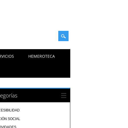
RVICIOS
HEMEROTECA
egorías
ESIBILIDAD
IÓN SOCIAL
IVIDADES