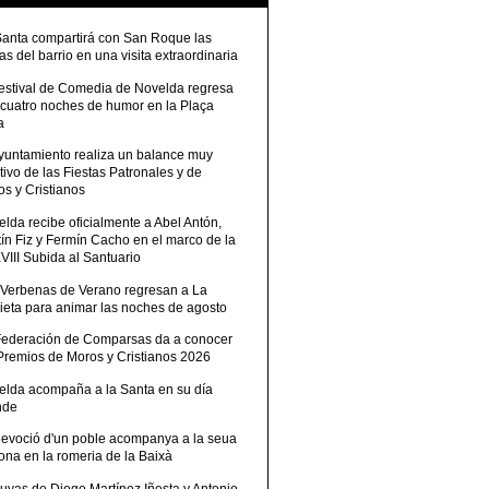
Santa compartirá con San Roque las
tas del barrio en una visita extraordinaria
Festival de Comedia de Novelda regresa
 cuatro noches de humor en la Plaça
a
Ayuntamiento realiza un balance muy
tivo de las Fiestas Patronales y de
s y Cristianos
lda recibe oficialmente a Abel Antón,
ín Fiz y Fermín Cacho en el marco de la
III Subida al Santuario
 Verbenas de Verano regresan a La
ieta para animar las noches de agosto
Federación de Comparsas da a conocer
 Premios de Moros y Cristianos 2026
elda acompaña a la Santa en su día
nde
devoció d'un poble acompanya a la seua
ona en la romeria de la Baixà
uvas de Diego Martínez Iñesta y Antonio