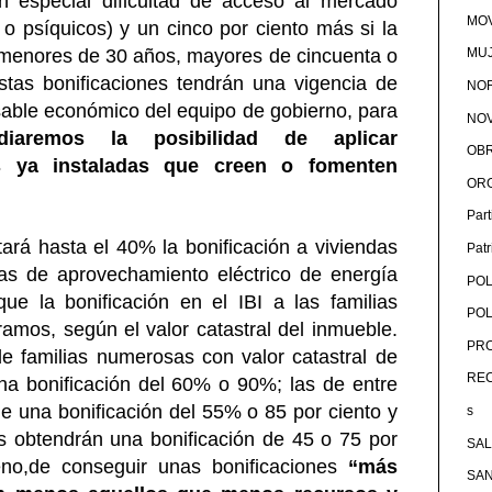
n especial dificultad de acceso al mercado
MOV
s o psíquicos) y un cinco por ciento más si la
 menores de 30 años, mayores de cincuenta o
MU
stas bonificaciones tendrán una vigencia de
NOR
sable económico del equipo de gobierno, para
NOV
udiaremos la posibilidad de aplicar
OB
s ya instaladas que creen o fomenten
OR
Par
rá hasta el 40% la bonificación a viviendas
Pat
as de aprovechamiento eléctrico de energía
POL
e la bonificación en el IBI a las familias
POL
mos, según el valor catastral del inmueble.
PRO
e familias numerosas con valor catastral de
RE
na bonificación del 60% o 90%; las de entre
de una bonificación del 55% o 85 por ciento y
s
s obtendrán una bonificación de 45 o 75 por
SA
eno,de conseguir unas bonificaciones
“más
SA