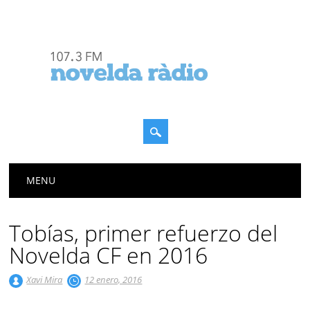
Menú principal
Saltar
MENU
al
contenido
Tobías, primer refuerzo del
Novelda CF en 2016
Xavi Mira
12 enero, 2016