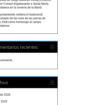
tor Crespo engalanarán a Santa María
dalena en la romería de la Baixà
yuntamiento celebra el tradicional
olsado de las uvas de las parras de
n XXIII como homenaje al campo
eldense
entarios recientes
comments.
hivo
sto 2026
o 2026