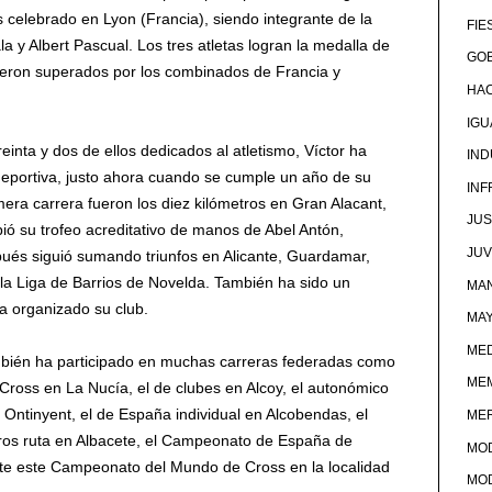
celebrado en Lyon (Francia), siendo integrante de la
FIE
a y Albert Pascual. Los tres atletas logran la medalla de
GOB
ieron superados por los combinados de Francia y
HA
IG
einta y dos de ellos dedicados al atletismo, Víctor ha
IND
deportiva, justo ahora cuando se cumple un año de su
IN
era carrera fueron los diez kilómetros en Gran Alacant,
JUS
ibió su trofeo acreditativo de manos de Abel Antón,
JU
és siguió sumando triunfos en Alicante, Guardamar,
 la Liga de Barrios de Novelda. También ha sido un
MAN
a organizado su club.
MA
MED
ambién ha participado en muchas carreras federadas como
ME
 Cross en La Nucía, el de clubes en Alcoy, el autonómico
n Ontinyent, el de España individual en Alcobendas, el
ME
os ruta en Albacete, el Campeonato de España de
MO
te este Campeonato del Mundo de Cross en la localidad
MO