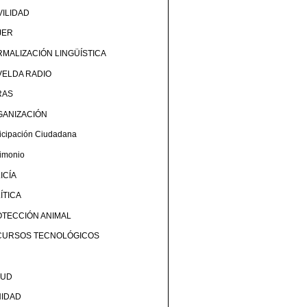
ILIDAD
JER
MALIZACIÓN LINGÜÍSTICA
ELDA RADIO
RAS
GANIZACIÓN
ticipación Ciudadana
rimonio
ICÍA
ÍTICA
TECCIÓN ANIMAL
CURSOS TECNOLÓGICOS
LUD
NIDAD