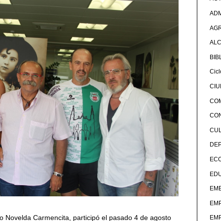
ADM
AG
ALC
BIB
Cicl
CI
CO
CO
CU
DE
EC
ED
EME
EM
tico Novelda Carmencita, participó el pasado 4 de agosto
EM