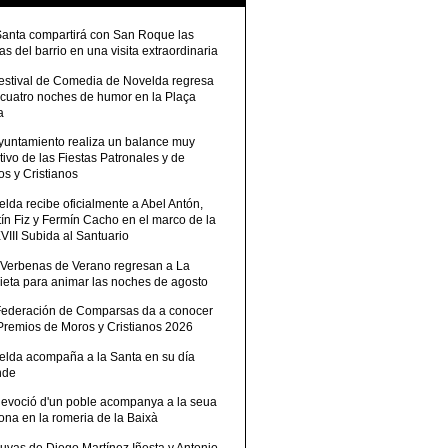
Santa compartirá con San Roque las
tas del barrio en una visita extraordinaria
Festival de Comedia de Novelda regresa
 cuatro noches de humor en la Plaça
a
Ayuntamiento realiza un balance muy
tivo de las Fiestas Patronales y de
s y Cristianos
lda recibe oficialmente a Abel Antón,
ín Fiz y Fermín Cacho en el marco de la
III Subida al Santuario
 Verbenas de Verano regresan a La
ieta para animar las noches de agosto
Federación de Comparsas da a conocer
 Premios de Moros y Cristianos 2026
elda acompaña a la Santa en su día
nde
devoció d'un poble acompanya a la seua
ona en la romeria de la Baixà
uvas de Diego Martínez Iñesta y Antonio