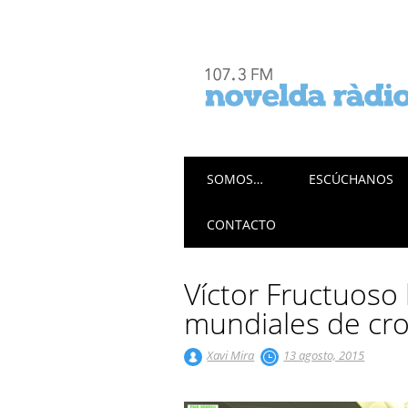
Menú principal
Saltar
SOMOS…
ESCÚCHANOS
al
contenido
CONTACTO
Víctor Fructuoso 
mundiales de cr
Xavi Mira
13 agosto, 2015