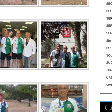
SE
SEG
SER
SER
SER
Sin 
SO
SOL
SU
TU
UR
VIV
Últ