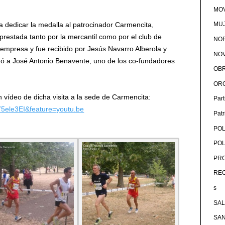
MOV
a dedicar la medalla al patrocinador Carmencita,
MU
restada tanto por la mercantil como por el club de
NOR
la empresa y fue recibido por Jesús Navarro Alberola y
NOV
ó a José Antonio Benavente, uno de los co-fundadores
OB
OR
n vídeo de dicha visita a la sede de Carmencita:
Par
75ele3EI&feature=youtu.be
Pat
POL
POL
PRO
RE
s
SA
SA