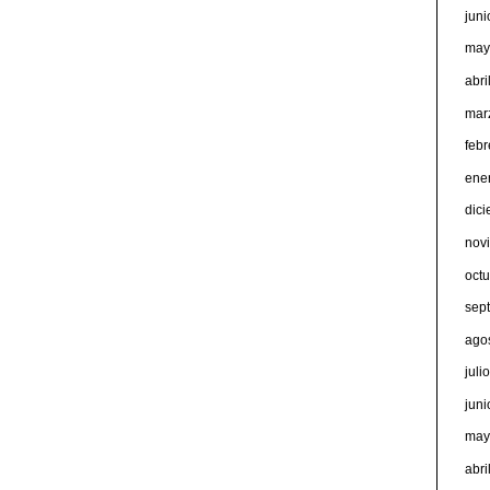
jun
may
abri
mar
feb
ene
dic
nov
oct
sep
ago
juli
jun
may
abri