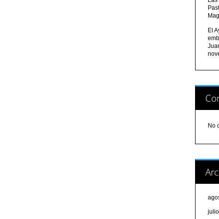
Pas
Mag
El A
emb
Jua
nov
Com
No 
Arc
ago
juli