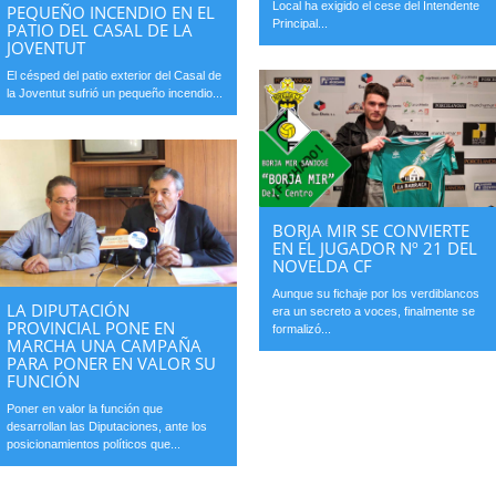
Local ha exigido el cese del Intendente
PEQUEÑO INCENDIO EN EL
Principal...
PATIO DEL CASAL DE LA
JOVENTUT
El césped del patio exterior del Casal de
la Joventut sufrió un pequeño incendio...
BORJA MIR SE CONVIERTE
EN EL JUGADOR Nº 21 DEL
NOVELDA CF
Aunque su fichaje por los verdiblancos
LA DIPUTACIÓN
era un secreto a voces, finalmente se
PROVINCIAL PONE EN
formalizó...
MARCHA UNA CAMPAÑA
PARA PONER EN VALOR SU
FUNCIÓN
Poner en valor la función que
desarrollan las Diputaciones, ante los
posicionamientos políticos que...