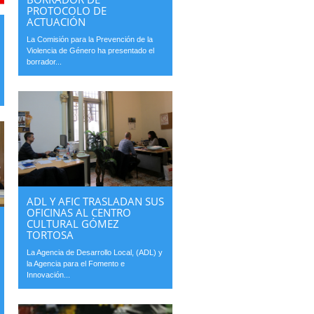
PROTOCOLO DE
ACTUACIÓN
La Comisión para la Prevención de la
Violencia de Género ha presentado el
borrador...
ADL Y AFIC TRASLADAN SUS
OFICINAS AL CENTRO
CULTURAL GÓMEZ
TORTOSA
La Agencia de Desarrollo Local, (ADL) y
la Agencia para el Fomento e
Innovación...