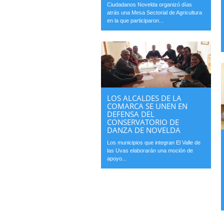
Ciudadanos Novelda organizó días
atrás una Mesa Sectorial de Agricultura
en la que participaron...
LOS ALCALDES DE LA
COMARCA SE UNEN EN
DEFENSA DEL
CONSERVATORIO DE
DANZA DE NOVELDA
Los municipios que integran El Valle de
las Uvas elaborarán una moción de
apoyo...