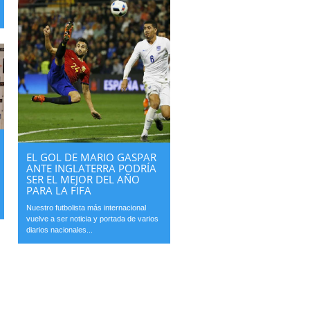
EL GOL DE MARIO GASPAR
ANTE INGLATERRA PODRÍA
SER EL MEJOR DEL AÑO
PARA LA FIFA
Nuestro futbolista más internacional
vuelve a ser noticia y portada de varios
diarios nacionales...