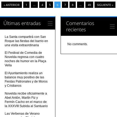
« ANTERIOR
1
…
4
5
6
7
8
…
49
SIGUIENTE »
Últimas entradas
Comentarios
recientes
La Santa compartirá con San
Roque las fiestas del barrio en
No comments.
una visita extraordinaria
El Festival de Comedia de
Novelda regresa con cuatro
noches de humor en la Plaça
Vella
El Ayuntamiento realiza un
balance muy positivo de las
Fiestas Patronales y de Moros
y Cristianos
Novelda recibe oficialmente a
Abel Antón, Martín Fiz y
Fermín Cacho en el marco de
la XXXVIII Subida al Santuario
Las Verbenas de Verano