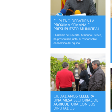
EL PLENO DEBATIRÁ LA
PRÓXIMA SEMANA EL
PRESUPUESTO MUNICIPAL
El alcalde de Novelda, Armando Esteve,
ha presentado junto, al responsable
económico del equipo...
CIUDADANOS CELEBRA
UNA MESA SECTORIAL DE
AGRICULTURA CON SUS
DIPUTADOS