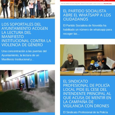
EL PARTIDO SOCIALISTA
ABRE EL WHATSAPP A LOS
CIUDADANOS
LOS SOPORTALES DEL
El Partido Socialista de Novelda ha
AYUNTAMIENTO ACOGEN
habilitado un número de whatsapp para
LA LECTURA DEL
recoger las...
MANIFIESTO
INSTITUCIONAL CONTRA LA
VIOLENCIA DE GÉNERO
Una concentración a las puertas del
Ayuntamiento, la lectura de un
Manifiesto Institucional y...
EL SINDICATO
PROFESIONAL DE POLICÍA
LOCAL PIDE EL CESE DEL
INTENDENTE PRINCIPAL AL
QUE ACUSA DE MENTIR EN
LA CAMPAÑA DE
VIGILANCIA CON DRONES
El Sindicato Profesional de la Policía