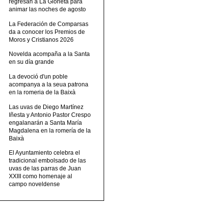
regresan a La Glorieta para
animar las noches de agosto
La Federación de Comparsas
da a conocer los Premios de
Moros y Cristianos 2026
Novelda acompaña a la Santa
en su día grande
La devoció d'un poble
acompanya a la seua patrona
en la romeria de la Baixà
Las uvas de Diego Martínez
Iñesta y Antonio Pastor Crespo
engalanarán a Santa María
Magdalena en la romería de la
Baixà
El Ayuntamiento celebra el
tradicional embolsado de las
uvas de las parras de Juan
XXIII como homenaje al
campo noveldense