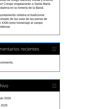
tor Crespo engalanarán a Santa María
dalena en la romería de la Baixà
yuntamiento celebra el tradicional
olsado de las uvas de las parras de
n XXIII como homenaje al campo
eldense
entarios recientes
comments.
hivo
sto 2026
o 2026