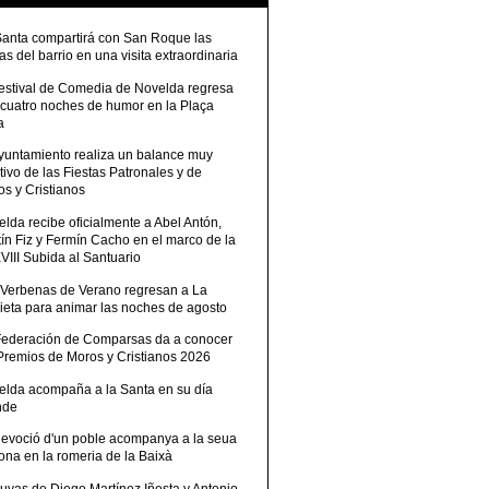
Santa compartirá con San Roque las
tas del barrio en una visita extraordinaria
Festival de Comedia de Novelda regresa
 cuatro noches de humor en la Plaça
a
Ayuntamiento realiza un balance muy
tivo de las Fiestas Patronales y de
s y Cristianos
lda recibe oficialmente a Abel Antón,
ín Fiz y Fermín Cacho en el marco de la
III Subida al Santuario
 Verbenas de Verano regresan a La
ieta para animar las noches de agosto
Federación de Comparsas da a conocer
 Premios de Moros y Cristianos 2026
elda acompaña a la Santa en su día
nde
devoció d'un poble acompanya a la seua
ona en la romeria de la Baixà
uvas de Diego Martínez Iñesta y Antonio