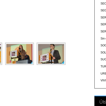
SE
SEG
SER
SER
SER
Sin 
SO
SOL
SU
TU
UR
VIV
Últ