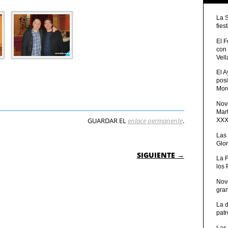
La 
fies
El 
con
Vell
El 
posi
Moro
Nove
Mart
GUARDAR EL
enlace permanente
.
XXXV
Las
Glor
 ENTRADAS
SIGUIENTE →
La 
los
Nov
gra
La 
patr
Las 