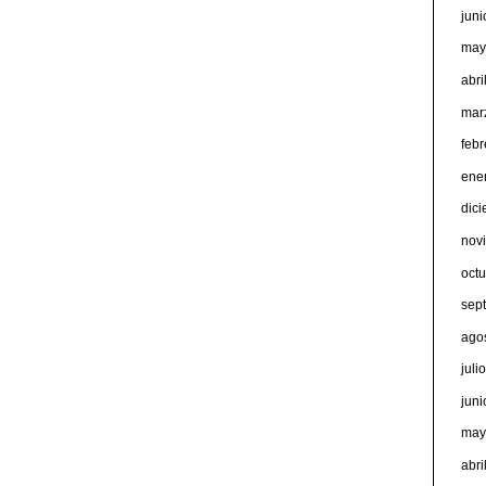
jun
may
abri
mar
feb
ene
dic
nov
oct
sep
ago
juli
jun
may
abri