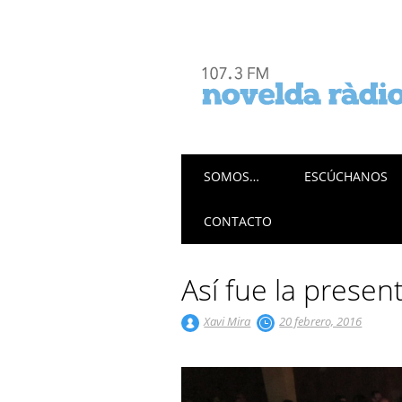
Menú principal
Saltar
SOMOS…
ESCÚCHANOS
al
contenido
CONTACTO
Así fue la presen
Xavi Mira
20 febrero, 2016