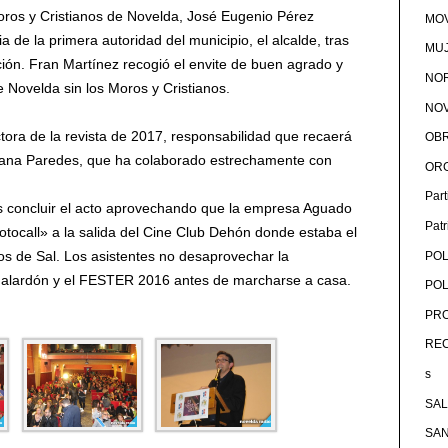
Moros y Cristianos de Novelda, José Eugenio Pérez
MOV
 de la primera autoridad del municipio, el alcalde, tras
MU
ción. Fran Martínez recogió el envite de buen agrado y
NOR
e Novelda sin los Moros y Cristianos.
NOV
tora de la revista de 2017, responsabilidad que recaerá
OB
aliana Paredes, que ha colaborado estrechamente con
OR
Par
ás concluir el acto aprovechando que la empresa Aguado
Pat
ocall» a la salida del Cine Club Dehón donde estaba el
s de Sal. Los asistentes no desaprovechar la
POL
 galardón y el FESTER 2016 antes de marcharse a casa.
POL
PRO
RE
s
SA
SA