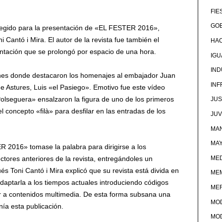
FIE
GOB
elegido para la presentación de «EL FESTER 2016»,
i Cantó i Mira. El autor de la revista fue también el
HA
entación que se prolongó por espacio de una hora.
IG
IND
nes donde destacaron los homenajes al embajador Juan
IN
de Astures, Luis «el Pasiego». Emotivo fue este vídeo
olseguera» ensalzaron la figura de uno de los primeros
JUS
l concepto «filà» para desfilar en las entradas de los
JU
MAN
MA
R 2016» tomase la palabra para dirigirse a los
MED
ctores anteriores de la revista, entregándoles un
és Toni Cantó i Mira explicó que su revista está divida en
ME
daptarla a los tiempos actuales introduciendo códigos
ME
r a contenidos multimedia. De esta forma subsana una
MO
nía esta publicación.
MO