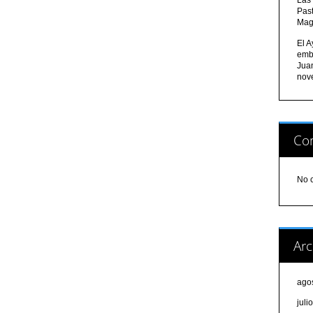
Pas
Mag
El A
emb
Jua
nov
Com
No 
Arc
ago
juli