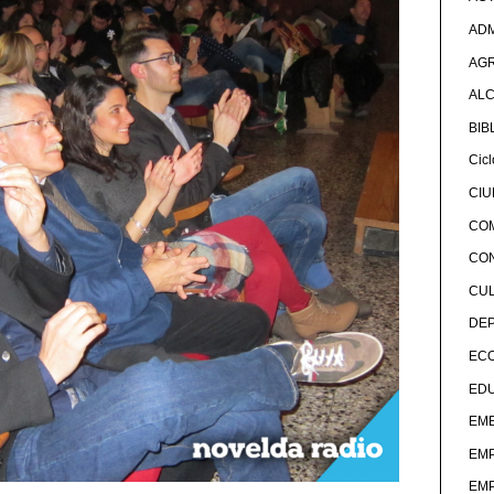
ADM
AG
ALC
BIB
Cicl
CI
CO
CO
CU
DE
EC
ED
EME
EM
EM