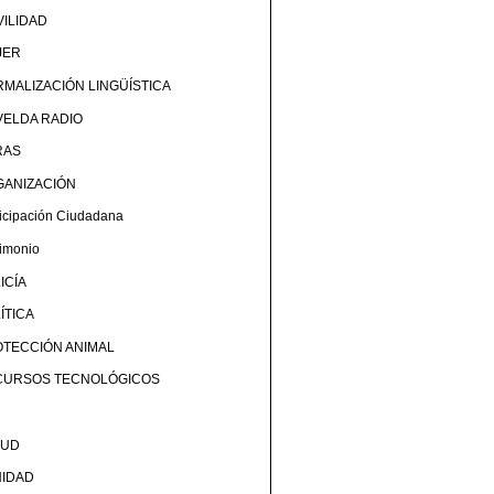
ILIDAD
JER
MALIZACIÓN LINGÜÍSTICA
ELDA RADIO
RAS
GANIZACIÓN
ticipación Ciudadana
rimonio
ICÍA
ÍTICA
TECCIÓN ANIMAL
CURSOS TECNOLÓGICOS
LUD
NIDAD