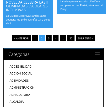
NOVELDA CELEBRA LAS II
La balsa para el estudio, difusión y
OLIMPIADAS ESCOLARES
recuperación del Fartet, situada en el
INCLUSIVAS
Paraje...
La Ciudad Deportiva Ramón Santo
acogerá, los próximos días 14 y 15 de
abril,...
« ANTERIOR
1
2
3
4
…
37
SIGUIENTE »
Categorías
ACCESIBILIDAD
ACCIÓN SOCIAL
ACTIVIDADES
ADMINISTRACIÓN
AGRICULTURA
ALCALDÍA