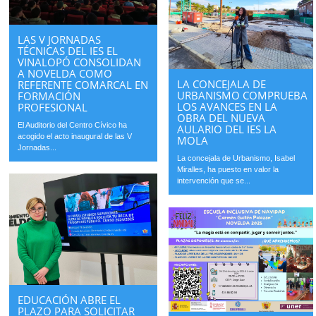
LAS V JORNADAS
TÉCNICAS DEL IES EL
VINALOPÓ CONSOLIDAN
A NOVELDA COMO
LA CONCEJALA DE
REFERENTE COMARCAL EN
URBANISMO COMPRUEBA
FORMACIÓN
LOS AVANCES EN LA
PROFESIONAL
OBRA DEL NUEVA
El Auditorio del Centro Cívico ha
AULARIO DEL IES LA
acogido el acto inaugural de las V
MOLA
Jornadas...
La concejala de Urbanismo, Isabel
Miralles, ha puesto en valor la
intervención que se...
EDUCACIÓN ABRE EL
PLAZO PARA SOLICITAR