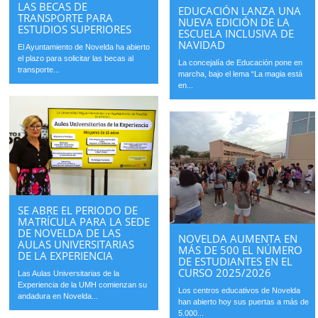
LAS BECAS DE
EDUCACIÓN LANZA UNA
TRANSPORTE PARA
NUEVA EDICIÓN DE LA
ESTUDIOS SUPERIORES
ESCUELA INCLUSIVA DE
NAVIDAD
El Ayuntamiento de Novelda ha abierto
el plazo para solicitar las becas al
La concejalía de Educación pone en
transporte...
marcha, bajo el lema “La magia está
en...
SE ABRE EL PERIODO DE
MATRÍCULA PARA LA SEDE
DE NOVELDA DE LAS
NOVELDA AUMENTA EN
AULAS UNIVERSITARIAS
MÁS DE 500 EL NÚMERO
DE LA EXPERIENCIA
DE ESTUDIANTES EN EL
CURSO 2025/2026
Las Aulas Universitarias de la
Experiencia de la UMH comienzan su
Los centros educativos de Novelda
andadura en Novelda...
han abierto hoy sus puertas a más de
5.000...