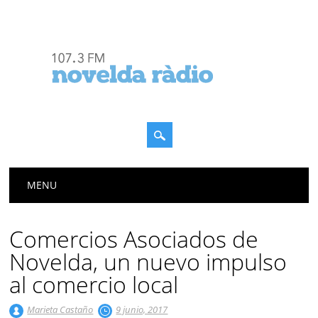
Menú principal
Saltar
MENU
al
contenido
Comercios Asociados de
Novelda, un nuevo impulso
al comercio local
Marieta Castaño
9 junio, 2017