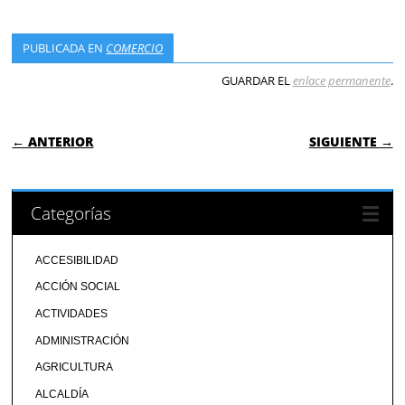
PUBLICADA EN
COMERCIO
GUARDAR EL
enlace permanente
.
NAVEGACIÓN DE ENTRADAS
← ANTERIOR
SIGUIENTE →
Categorías
ACCESIBILIDAD
ACCIÓN SOCIAL
ACTIVIDADES
ADMINISTRACIÓN
AGRICULTURA
ALCALDÍA