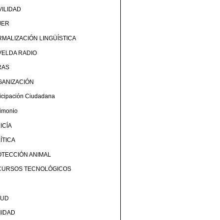
ILIDAD
JER
MALIZACIÓN LINGÜÍSTICA
ELDA RADIO
RAS
GANIZACIÓN
ticipación Ciudadana
rimonio
ICÍA
ÍTICA
TECCIÓN ANIMAL
CURSOS TECNOLÓGICOS
LUD
NIDAD