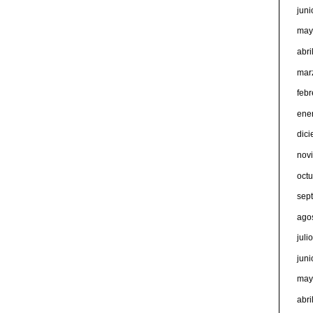
jun
may
abri
mar
feb
ene
dic
nov
oct
sep
ago
juli
jun
may
abri