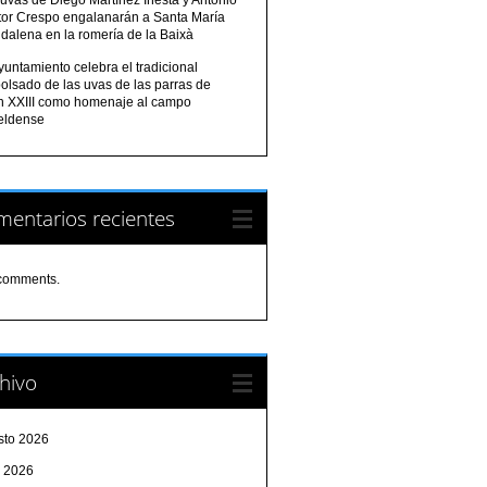
tor Crespo engalanarán a Santa María
dalena en la romería de la Baixà
yuntamiento celebra el tradicional
olsado de las uvas de las parras de
n XXIII como homenaje al campo
eldense
entarios recientes
comments.
hivo
sto 2026
o 2026