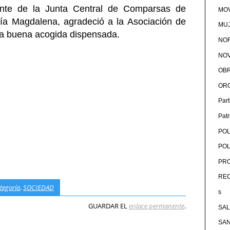
ente de la Junta Central de Comparsas de
MOV
ía Magdalena, agradeció a la Asociación de
MU
 la buena acogida dispensada.
NOR
NOV
OB
OR
Par
Pat
POL
POL
PRO
RE
ategoría
,
SOCIEDAD
s
GUARDAR EL
enlace permanente
.
SA
SA