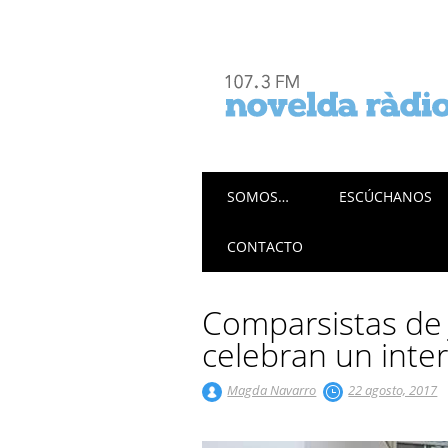
Menú principal
Saltar
SOMOS…
ESCÚCHANOS
al
contenido
CONTACTO
Comparsistas de 
celebran un inte
Magda Navarro
22 agosto, 2017