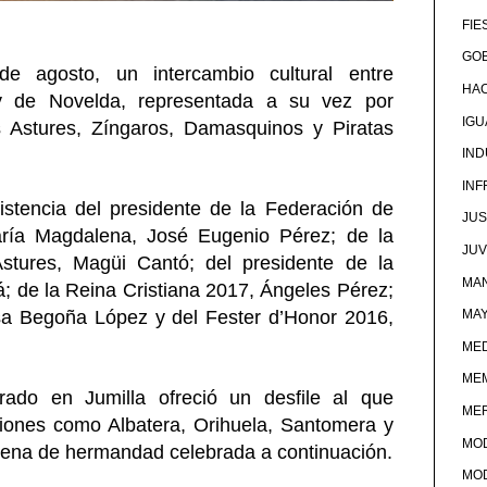
FIE
GOB
de agosto, un intercambio cultural entre
HA
y de Novelda, representada a su vez por
IG
s Astures, Zíngaros, Damasquinos y Piratas
IND
IN
stencia del presidente de la Federación de
JUS
ría Magdalena, José Eugenio Pérez; de la
JU
stures, Magüi Cantó; del presidente de la
MAN
 de la Reina Cristiana 2017, Ángeles Pérez;
sa Begoña López y del Fester d’Honor 2016,
MA
MED
ME
brado en Jumilla ofreció un desfile al que
ME
ciones como Albatera, Orihuela, Santomera y
MO
cena de hermandad celebrada a continuación.
MO