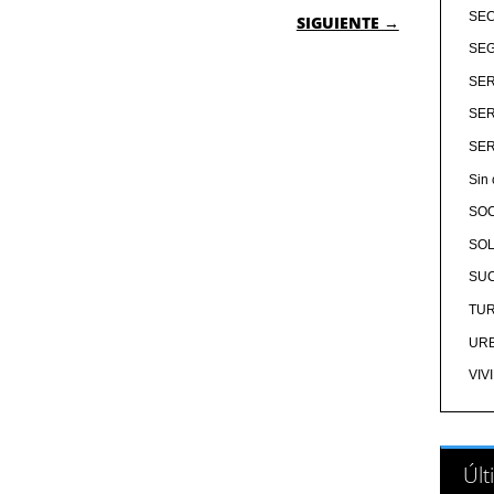
 ENTRADAS
SE
SIGUIENTE →
SEG
SER
SER
SER
Sin 
SO
SOL
SU
TU
UR
VIV
Últ