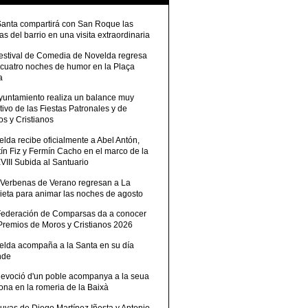
Santa compartirá con San Roque las
tas del barrio en una visita extraordinaria
Festival de Comedia de Novelda regresa
 cuatro noches de humor en la Plaça
a
Ayuntamiento realiza un balance muy
tivo de las Fiestas Patronales y de
s y Cristianos
lda recibe oficialmente a Abel Antón,
ín Fiz y Fermín Cacho en el marco de la
III Subida al Santuario
 Verbenas de Verano regresan a La
ieta para animar las noches de agosto
Federación de Comparsas da a conocer
 Premios de Moros y Cristianos 2026
elda acompaña a la Santa en su día
nde
devoció d'un poble acompanya a la seua
ona en la romeria de la Baixà
uvas de Diego Martínez Iñesta y Antonio