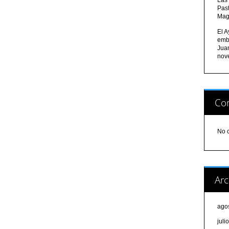
Pas
Mag
El A
emb
Jua
nov
Com
No 
Arc
ago
juli