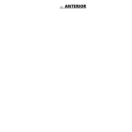
NAVEGACIÓN DE
← ANTERIOR