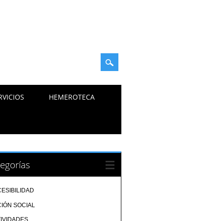
RVICIOS
HEMEROTECA
egorías
ESIBILIDAD
IÓN SOCIAL
IVIDADES