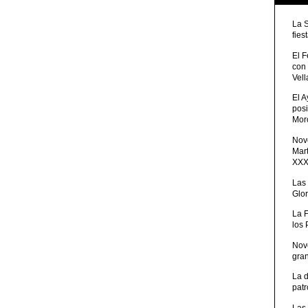
La 
fies
El 
con
Vell
El 
posi
Moro
Nove
Mart
XXXV
Las
Glor
La 
los
Nov
gra
La 
patr
Las 