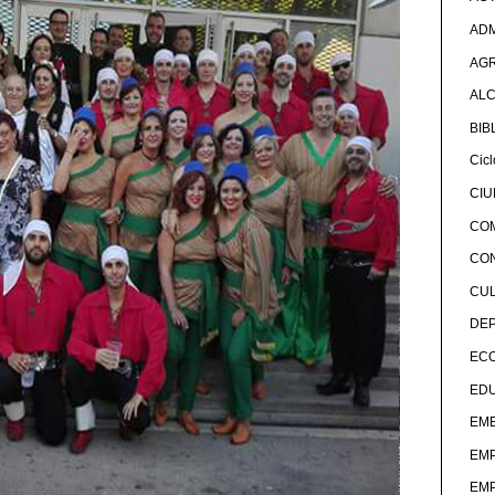
ADM
AG
ALC
BIB
Cicl
CI
CO
CO
CU
DE
EC
ED
EME
EM
EM