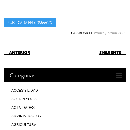
PUBLICADA EN
COMERCIO
GUARDAR EL
enlace permanente
.
NAVEGACIÓN DE ENTRADAS
← ANTERIOR
SIGUIENTE →
Categorías
ACCESIBILIDAD
ACCIÓN SOCIAL
ACTIVIDADES
ADMINISTRACIÓN
AGRICULTURA