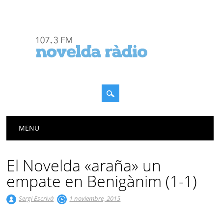
Menú principal
Saltar
MENU
al
contenido
El Novelda «araña» un
empate en Benigànim (1-1)
Sergi Escrivà
1 noviembre, 2015