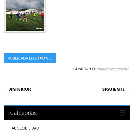
PUBLICADA EN
DEPORTES
GUARDAR EL
enlace permanente
.
NAVEGACIÓN DE ENTRADAS
← ANTERIOR
SIGUIENTE →
Categorías
ACCESIBILIDAD