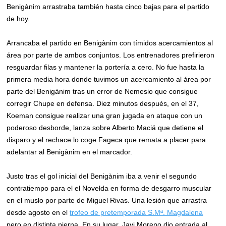
Benigànim arrastraba también hasta cinco bajas para el partido
de hoy.
Arrancaba el partido en Benigànim con tímidos acercamientos al
área por parte de ambos conjuntos. Los entrenadores prefirieron
resguardar filas y mantener la portería a cero. No fue hasta la
primera media hora donde tuvimos un acercamiento al área por
parte del Benigànim tras un error de Nemesio que consigue
corregir Chupe en defensa. Diez minutos después, en el 37,
Koeman consigue realizar una gran jugada en ataque con un
poderoso desborde, lanza sobre Alberto Maciá que detiene el
disparo y el rechace lo coge Fageca que remata a placer para
adelantar al Benigànim en el marcador.
Justo tras el gol inicial del Benigànim iba a venir el segundo
contratiempo para el el Novelda en forma de desgarro muscular
en el muslo por parte de Miguel Rivas. Una lesión que arrastra
desde agosto en el
trofeo de pretemporada S.Mª. Magdalena
pero en distinta pierna. En su lugar, Javi Moreno dio entrada al