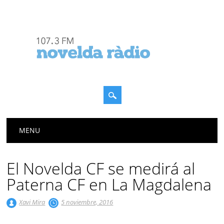
Menú principal
Saltar
MENU
al
contenido
El Novelda CF se medirá al
Paterna CF en La Magdalena
Xavi Mira
5 noviembre, 2016