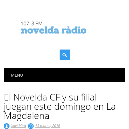
Menú principal
Saltar
MENU
al
contenido
El Novelda CF y su filial
juegan este domingo en La
Magdalena
Xavi Mira
13 marzo, 2016