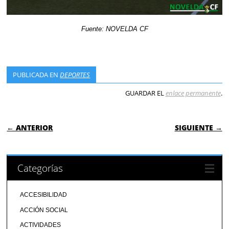
Fuente: NOVELDA CF
PUBLICADA EN
DEPORTES
GUARDAR EL
enlace permanente
.
NAVEGACIÓN DE ENTRADAS
← ANTERIOR
SIGUIENTE →
Categorías
ACCESIBILIDAD
ACCIÓN SOCIAL
ACTIVIDADES