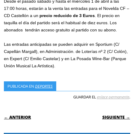
Desde el pasado sábado y hasta el miércoles 1 de abril a las
17:00 horas, estarán a la venta las entradas para el Novelda CF –
CD Castellón a un
precio reducido de 3 Euros
. El precio en
taquilla el día del partido será el habitual de diez euros. Los
abonados tendrán acceso gratuito al partido con su abono.
Las entradas anticipadas se pueden adquirir en Sportium (C/
Capellán Margall), en Administración. de Loterías nº 2 (C/ Colón),
en Expert (C/ Emilio Castelar) y en La Posada Wine-Bar (Parque
Unión Musical La Artística).
PUBLICADA EN
DEPORTES
GUARDAR EL
enlace permanente
.
NAVEGACIÓN DE ENTRADAS
← ANTERIOR
SIGUIENTE →