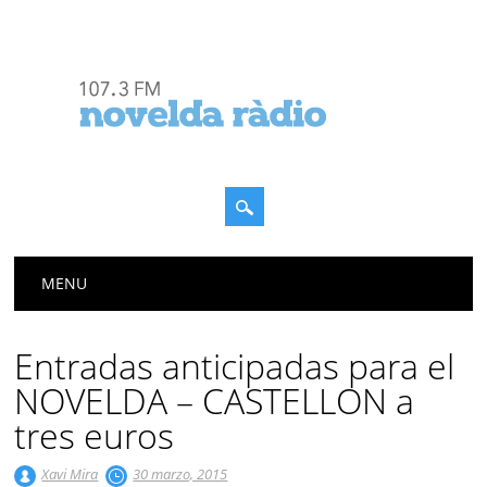
Menú principal
Saltar
MENU
al
contenido
Entradas anticipadas para el
NOVELDA – CASTELLON a
tres euros
Xavi Mira
30 marzo, 2015