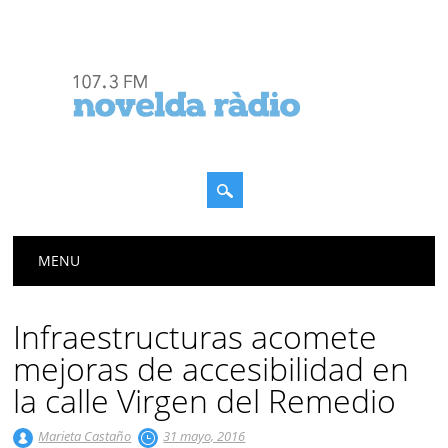
Menú principal
Saltar
MENU
al
contenido
Infraestructuras acomete
mejoras de accesibilidad en
la calle Virgen del Remedio
Marieta Castaño
31 mayo, 2016