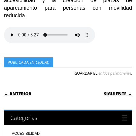
accesibilidad y la creación de plazas de
aparcamiento para personas con movilidad
reducida.
PUBLICADA EN
CIUDAD
GUARDAR EL
enlace permanente
.
NAVEGACIÓN DE ENTRADAS
← ANTERIOR
SIGUIENTE →
Categorías
ACCESIBILIDAD