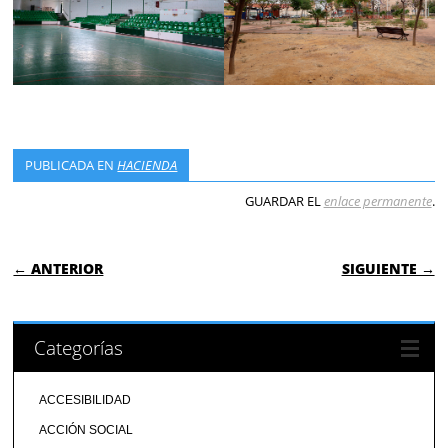
PUBLICADA EN
HACIENDA
GUARDAR EL
enlace permanente
.
NAVEGACIÓN DE ENTRADAS
← ANTERIOR
SIGUIENTE →
Categorías
ACCESIBILIDAD
ACCIÓN SOCIAL