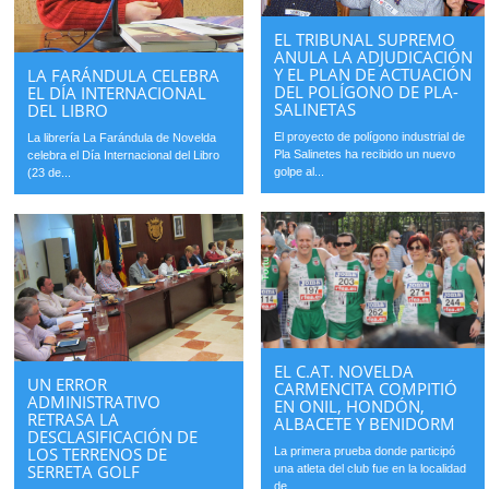
EL TRIBUNAL SUPREMO
ANULA LA ADJUDICACIÓN
Y EL PLAN DE ACTUACIÓN
LA FARÁNDULA CELEBRA
DEL POLÍGONO DE PLA-
EL DÍA INTERNACIONAL
SALINETAS
DEL LIBRO
El proyecto de polígono industrial de
La librería La Farándula de Novelda
Pla Salinetes ha recibido un nuevo
celebra el Día Internacional del Libro
golpe al...
(23 de...
EL C.AT. NOVELDA
UN ERROR
CARMENCITA COMPITIÓ
ADMINISTRATIVO
EN ONIL, HONDÓN,
RETRASA LA
ALBACETE Y BENIDORM
DESCLASIFICACIÓN DE
LOS TERRENOS DE
La primera prueba donde participó
SERRETA GOLF
una atleta del club fue en la localidad
de...