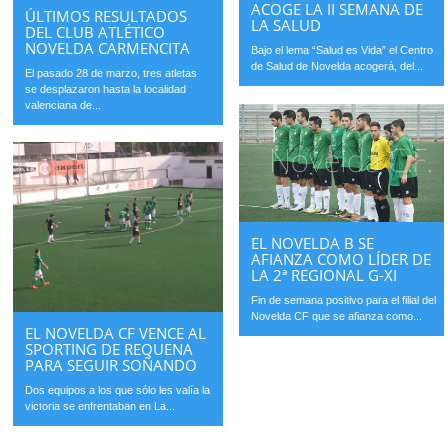
ACOGE LA II SEMANA DE
ÚLTIMOS RESULTADOS
LA SALUD
DEL CLUB ATLÉTICO
NOVELDA CARMENCITA
Bajo el lema “Salud es Vida” el Centro
de Salud de Novelda acogerá, del...
El pasado 28 de marzo, tres atletas
se desplazaron hasta la localidad
valenciana de...
EL NOVELDA B SE
AFIANZA COMO LÍDER DE
LA 2ª REGIONAL G-XI
Fin de semana positivo para el filial del
Novelda CF que se afianza como...
EL NOVELDA CF VENCE AL
SPORTING DE REQUENA
PARA SEGUIR SOÑANDO
Dos equipos a los que sólo les valía la
victoria se enfrentaban en La...