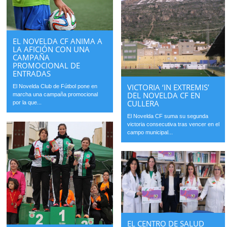
EL NOVELDA CF ANIMA A
LA AFICIÓN CON UNA
CAMPAÑA
PROMOCIONAL DE
ENTRADAS
VICTORIA ‘IN EXTREMIS’
El Novelda Club de Fútbol pone en
DEL NOVELDA CF EN
marcha una campaña promocional
CULLERA
por la que...
El Novelda CF suma su segunda
victoria consecutiva tras vencer en el
campo municipal...
EL CENTRO DE SALUD