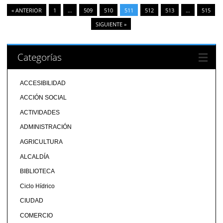
« ANTERIOR
1
…
509
510
511
512
513
…
515
SIGUIENTE »
Categorías
ACCESIBILIDAD
ACCIÓN SOCIAL
ACTIVIDADES
ADMINISTRACIÓN
AGRICULTURA
ALCALDÍA
BIBLIOTECA
Ciclo Hídrico
CIUDAD
COMERCIO