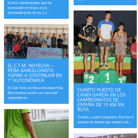
El error administrativo que ha
provocado el retraso en la
desclasificación de los 2,1...
EL C.T.M. NOVELDA –
PEÑA BARCELONISTA
ASPIRA A CONTINUAR EN
1ª AUTONÓMICA
El Club Tenis de Mesa Novelda Peña
CUARTO PUESTO DE
Barcelonista estará con casi total
CANDI GARCÍA EN LOS
seguridad en...
CAMPEONATOS DE
ESPAÑA DE 10 KM EN
RUTA
Treinta y cuatro segundos. Ése fue el
espacio de tiempo que separó a la...