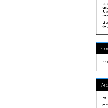
El A
emb
Jua
nov
Lli
de L
Com
No 
Arc
ago
juli