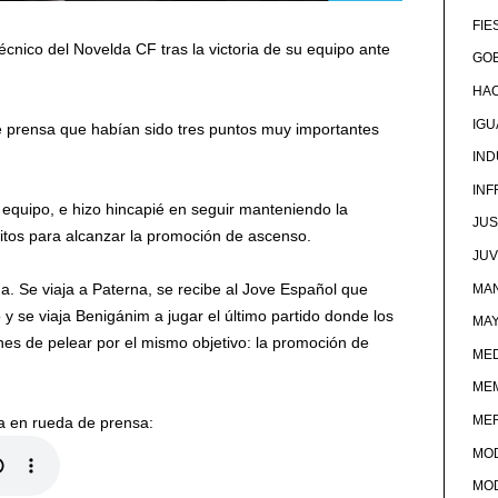
FIE
écnico del Novelda CF tras la victoria de su equipo ante
GOB
HA
IG
e prensa que habían sido tres puntos muy importantes
IND
IN
u equipo, e hizo hincapié en seguir manteniendo la
JUS
sitos para alcanzar la promoción de ascenso.
JU
iga. Se viaja a Paterna, se recibe al Jove Español que
MAN
 y se viaja Benigánim a jugar el último partido donde los
MA
nes de pelear por el mismo objetivo: la promoción de
MED
ME
ME
ta en rueda de prensa:
MO
MO