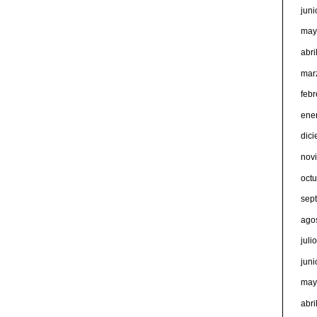
jun
may
abri
mar
feb
ene
dic
nov
oct
sep
ago
juli
jun
may
abri