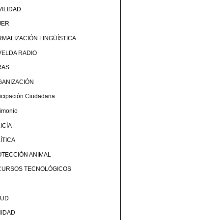
ILIDAD
JER
MALIZACIÓN LINGÜÍSTICA
ELDA RADIO
RAS
GANIZACIÓN
ticipación Ciudadana
rimonio
ICÍA
ÍTICA
TECCIÓN ANIMAL
CURSOS TECNOLÓGICOS
LUD
NIDAD