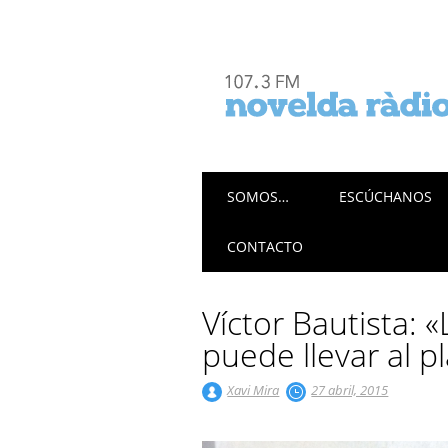
Menú principal
Saltar
SOMOS…
ESCÚCHANOS
al
contenido
CONTACTO
Víctor Bautista: 
puede llevar al pl
Xavi Mira
27 abril, 2015