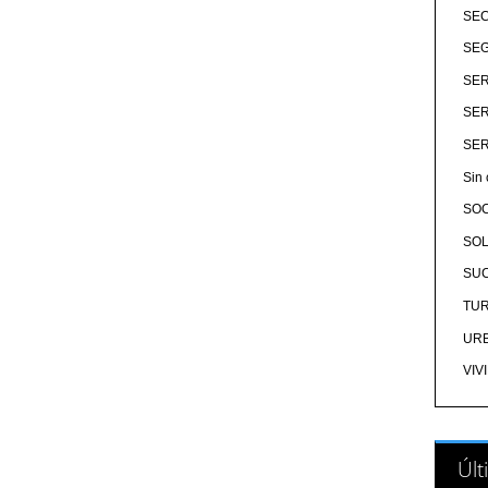
SE
SEG
SER
SER
SER
Sin 
SO
SOL
SU
TU
UR
VIV
Últ