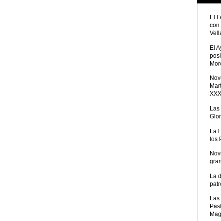
El 
con
Vell
El 
posi
Moro
Nove
Mart
XXXV
Las
Glor
La 
los
Nov
gra
La 
patr
Las 
Pas
Mag