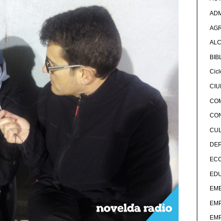
ADM
AG
ALC
BIB
Cicl
CI
CO
CO
CU
DE
EC
ED
EME
EM
EM