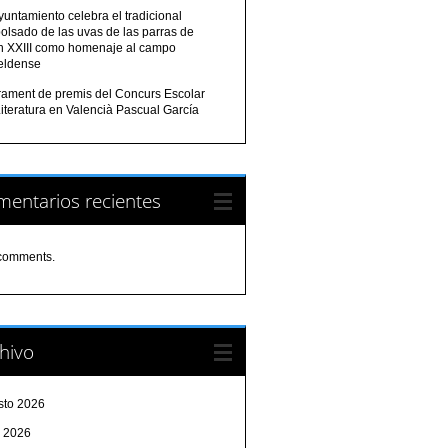
yuntamiento celebra el tradicional
olsado de las uvas de las parras de
n XXIII como homenaje al campo
eldense
urament de premis del Concurs Escolar
iteratura en Valencià Pascual García
entarios recientes
comments.
hivo
sto 2026
o 2026