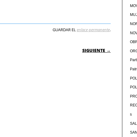
MOV
MU
NOR
GUARDAR EL
enlace permanente
.
NOV
OB
 ENTRADAS
SIGUIENTE →
OR
Par
Pat
POL
POL
PRO
RE
s
SA
SA