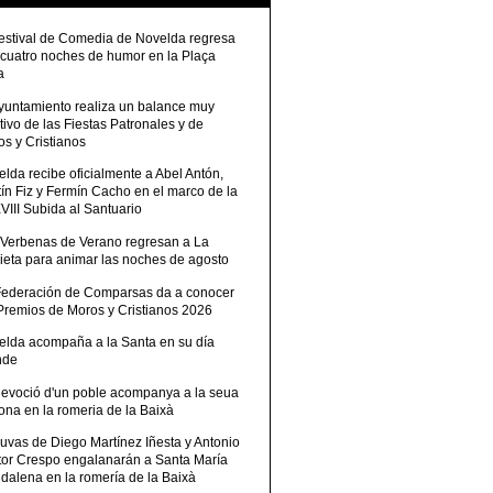
Festival de Comedia de Novelda regresa
 cuatro noches de humor en la Plaça
a
Ayuntamiento realiza un balance muy
tivo de las Fiestas Patronales y de
s y Cristianos
lda recibe oficialmente a Abel Antón,
ín Fiz y Fermín Cacho en el marco de la
III Subida al Santuario
 Verbenas de Verano regresan a La
ieta para animar las noches de agosto
Federación de Comparsas da a conocer
 Premios de Moros y Cristianos 2026
elda acompaña a la Santa en su día
nde
devoció d'un poble acompanya a la seua
ona en la romeria de la Baixà
uvas de Diego Martínez Iñesta y Antonio
tor Crespo engalanarán a Santa María
dalena en la romería de la Baixà