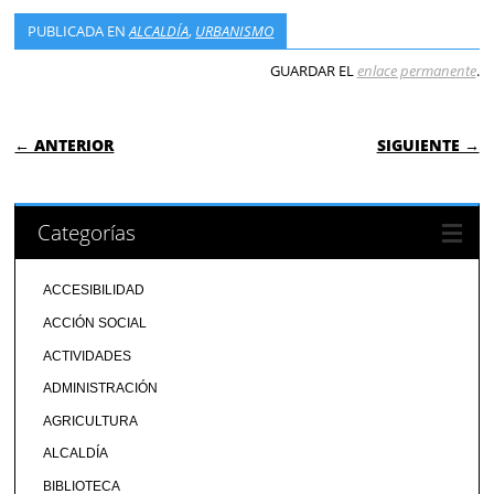
PUBLICADA EN
ALCALDÍA
,
URBANISMO
GUARDAR EL
enlace permanente
.
NAVEGACIÓN DE ENTRADAS
← ANTERIOR
SIGUIENTE →
Categorías
ACCESIBILIDAD
ACCIÓN SOCIAL
ACTIVIDADES
ADMINISTRACIÓN
AGRICULTURA
ALCALDÍA
BIBLIOTECA