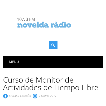
Menú principal
Saltar
MENU
al
contenido
Curso de Monitor de
Actividades de Tiempo Libre
Marieta Castaño
9 enero, 2017