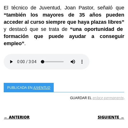
El técnico de Juventud, Joan Pastor, señaló que
“también los mayores de 35 años pueden
acceder al curso siempre que haya plazas libres”
y destacó que se trata de
“una oportunidad de
formación que puede ayudar a conseguir
empleo”
.
PUBLICADA EN
JUVENTUD
GUARDAR EL
enlace permanente
.
NAVEGACIÓN DE ENTRADAS
← ANTERIOR
SIGUIENTE →